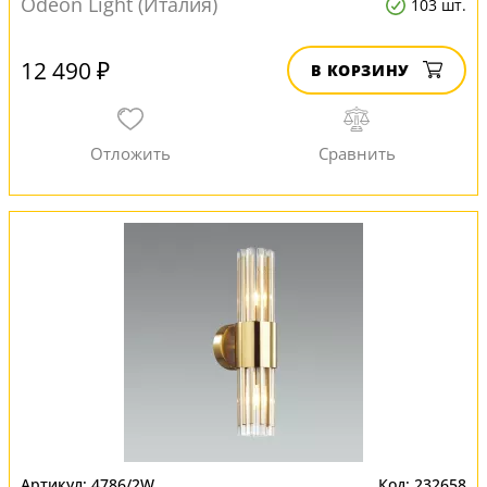
Odeon Light (Италия)
103 шт.
12 490 ₽
В КОРЗИНУ
4786/2W
232658