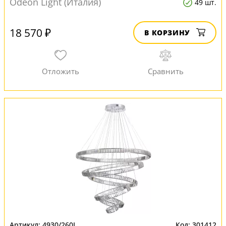
Odeon Light (Италия)
49 шт.
18 570 ₽
В КОРЗИНУ
4930/260L
301412