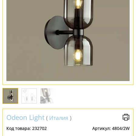
Обмен и возврат
Установка
FAQ
Отзывы
Odeon Light
(
Италия
)
Код товара:
232702
Артикул:
4804/2W