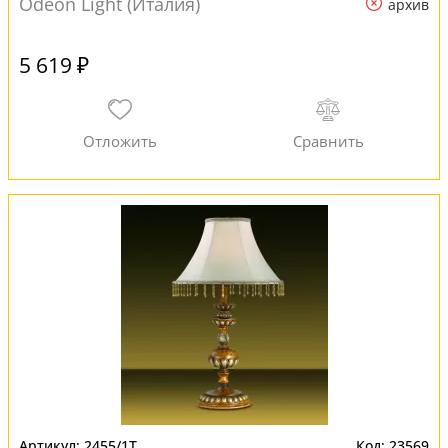
Odeon Light (Италия)
архив
5 619 ₽
2455/1T
23569