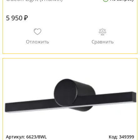
5 950 ₽
6623/8WL
349399