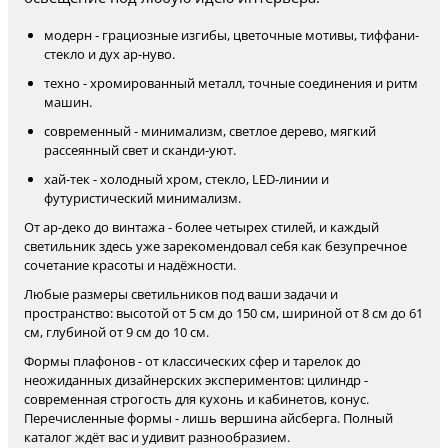
модерн - грациозные изгибы, цветочные мотивы, тиффани-
стекло и дух ар-нуво.
техно - хромированный металл, точные соединения и ритм
машин.
современный - минимализм, светлое дерево, мягкий
рассеянный свет и сканди-уют.
хай-тек - холодный хром, стекло, LED-линии и
футуристический минимализм.
От ар-деко до винтажа - более четырех стилей, и каждый
светильник здесь уже зарекомендовал себя как безупречное
сочетание красоты и надёжности.
Любые размеры светильников под ваши задачи и
пространство: высотой от 5 см до 150 см, шириной от 8 см до 61
см, глубиной от 9 см до 10 см.
Формы плафонов - от классических сфер и тарелок до
неожиданных дизайнерских экспериментов: цилиндр -
современная строгость для кухонь и кабинетов, конус.
Перечисленные формы - лишь вершина айсберга. Полный
каталог ждёт вас и удивит разнообразием.