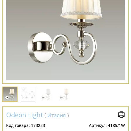
Оплата и доставка
Обмен и возврат
Установка
FAQ
Отзывы
Odeon Light
(
Италия
)
Код товара:
173223
Артикул:
4185/1W