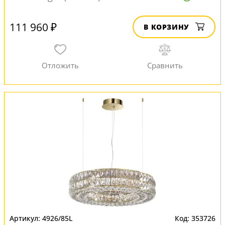
111 960 ₽
В КОРЗИНУ
4926/85L
353726