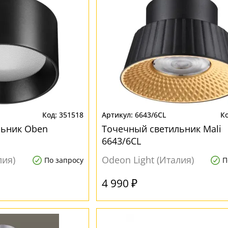
351518
6643/6CL
льник Oben
Точечный светильник Mali
6643/6CL
лия)
Odeon Light (Италия)
По запросу
П
4 990 ₽