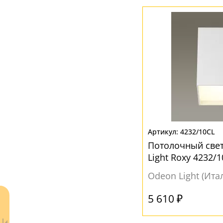
Серый
(2)
Хром
(1)
Черный
(8)
4232/10CL
Потолочный све
Light Roxy 4232/
Odeon Light (Ита
5 610 ₽