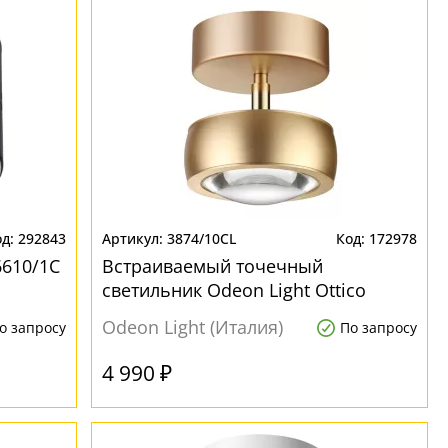
292843
3874/10CL
172978
6610/1C
Встраиваемый точечный
светильник Odeon Light Ottico
3874/10CL
Odeon Light (Италия)
о запросу
По запросу
4 990 ₽