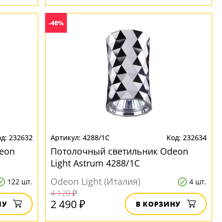
-40%
232632
4288/1C
232634
eon
Потолочный светильник Odeon
Light Astrum 4288/1C
Odeon Light (Италия)
122 шт.
4 шт.
4 120 ₽
2 490 ₽
НУ
В КОРЗИНУ