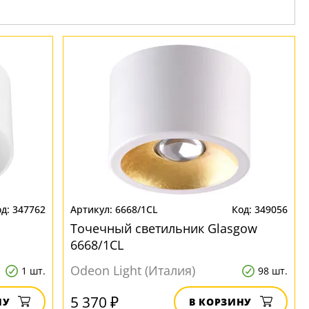
347762
6668/1CL
349056
Точечный светильник Glasgow
6668/1CL
Odeon Light (Италия)
1 шт.
98 шт.
5 370 ₽
НУ
В КОРЗИНУ