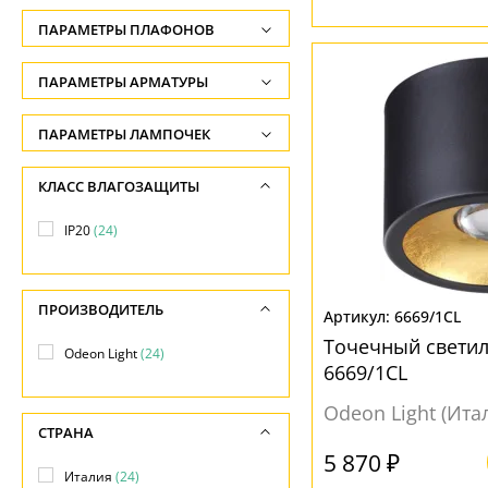
Высота, см
ПАРАМЕТРЫ ПЛАФОНОВ
-
ФОРМА ПЛАФОНА
ПАРАМЕТРЫ АРМАТУРЫ
Ширина, см
-
Цилиндр
(13)
ЦВЕТ АРМАТУРЫ
ПАРАМЕТРЫ ЛАМПОЧЕК
Диаметр, см
квадратная
(2)
Количество ламп
Белый
(9)
КЛАСС ВЛАГОЗАЩИТЫ
-
круглая
(6)
-
Бронза
(1)
Длина, см
IP20
(24)
прямоугольная
(1)
Общая мощность ламп
Золото
(3)
-
-
Серый
(1)
ПОВЕРХНОСТЬ
ПРОИЗВОДИТЕЛЬ
Напряжение
6669/1CL
Хром
(2)
Матовый
(15)
-
Точечный светил
Odeon Light
(24)
Черный
(9)
6669/1CL
Полированный
(1)
Рельефный
(3)
Odeon Light (Ита
МАТЕРИАЛ
СТРАНА
5 870 ₽
Металл
(24)
НАПРАВЛЕНИЕ
Италия
(24)