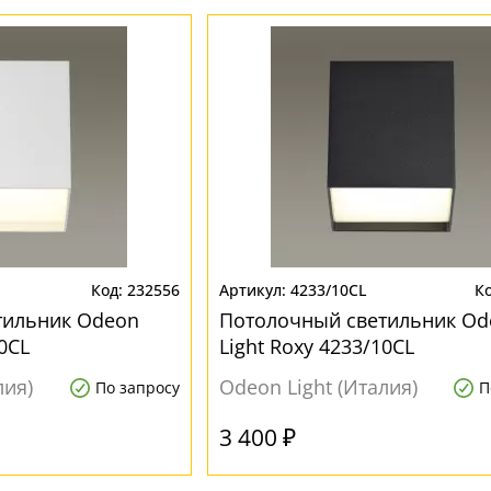
232556
4233/10CL
тильник Odeon
Потолочный светильник Od
10CL
Light Roxy 4233/10CL
лия)
Odeon Light (Италия)
По запросу
П
3 400 ₽