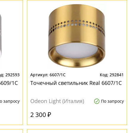
292593
6607/1C
292841
6609/1C
Точечный светильник Real 6607/1C
Odeon Light (Италия)
о запросу
По запросу
2 300 ₽