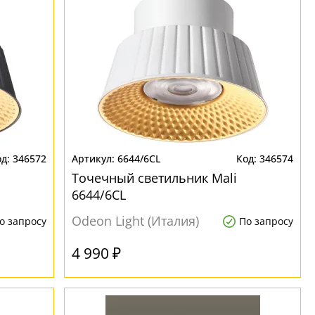
346572
6644/6CL
346574
Точечный светильник Mali
6644/6CL
Odeon Light (Италия)
о запросу
По запросу
4 990 ₽