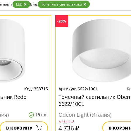
п ламп:
LED
Вид:
Точечные светильники
-20%
353715
6622/10CL
льник Redo
Точечный светильник Oben
6622/10CL
лия)
Odeon Light (Италия)
18 шт.
5 920 ₽
4 736 ₽
В КОРЗИНУ
В КОРЗИ