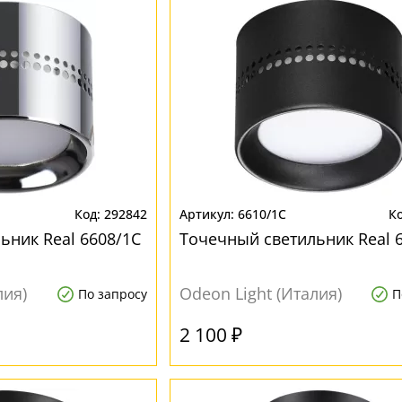
292842
6610/1C
ьник Real 6608/1C
Точечный светильник Real 
лия)
Odeon Light (Италия)
По запросу
П
2 100 ₽