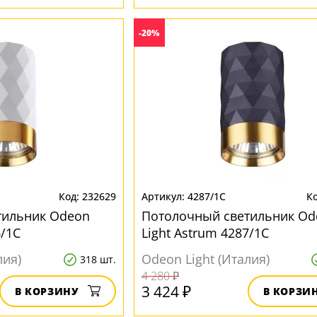
-20%
232629
4287/1C
тильник Odeon
Потолочный светильник Od
6/1C
Light Astrum 4287/1C
лия)
Odeon Light (Италия)
318 шт.
4 280 ₽
3 424 ₽
В КОРЗИНУ
В КОРЗИ