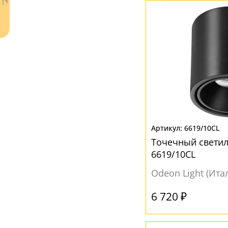
Ваш регион:
Москва
6619/10CL
+7 (800) 775-63-32
- бесплатно по России
Точечный свети
+7 (495) 255-03-21
6619/10CL
- бесплатная доставка
Odeon Light (Ита
6 720 ₽