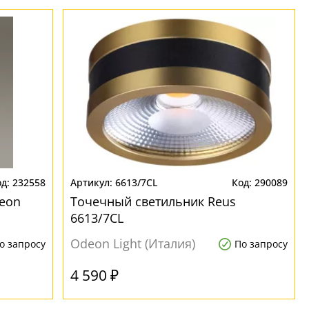
232558
6613/7CL
290089
eon
Точечный светильник Reus
6613/7CL
Odeon Light (Италия)
о запросу
По запросу
4 590 ₽