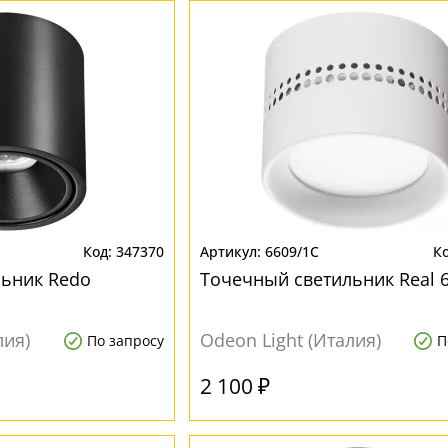
347370
6609/1C
льник Redo
Точечный светильник Real 
лия)
Odeon Light (Италия)
По запросу
П
2 100 ₽