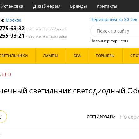
Установка
Дизайнерам
Бренды
Контакты
ы
Перезвоним за 30 сек
он:
Москва
 775-63-32
- бесплатно по России
атегории
 255-03-21
- бесплатная доставка
Например: торшеры
Назначение
Цвет
Бренд
СВЕТИЛЬНИКИ
ЛАМПЫ
БРА
ТОРШЕРЫ
СПО
тиная
Белые
инет
Бронза
е
Золото
LED
/
идор и прихожая
Прозрачные
ня
Хром
чечный светильник светодиодный Ode
с
Черные
хожая
льня
Дизайн/Форма
Тарелки
р
СОРТИРОВАТЬ:
Шары
:
Особенности