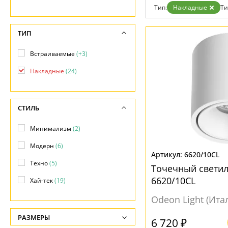
Возврат
Техно
Тип:
Накладные
Ти
Отзывы
Хай тек
Установка
Дизайнерам
ТИП
Бренды
Контакты
Встраиваемые
(+3)
Накладные
(24)
СТИЛЬ
Минимализм
(2)
Модерн
(6)
6620/10CL
Техно
(5)
Точечный свети
6620/10CL
Хай-тек
(19)
Odeon Light (Ита
РАЗМЕРЫ
6 720 ₽