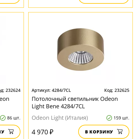
232624
4284/7CL
232625
eon
Потолочный светильник Odeon
Light Bene 4284/7CL
Odeon Light (Италия)
86 шт.
159 шт.
4 970 ₽
НУ
В КОРЗИНУ