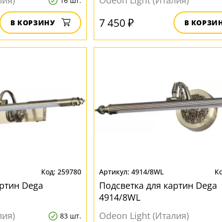
лия)
Odeon Light (Италия)
16 шт.
7 450 ₽
В КОРЗИНУ
В КОРЗИ
259780
4914/8WL
артин Dega
Подсветка для картин Dega
4914/8WL
лия)
Odeon Light (Италия)
83 шт.