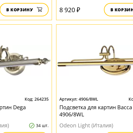
8 920 ₽
В КОРЗИНУ
В КОРЗИ
264235
4906/8WL
артин Dega
Подсветка для картин Bacca
4906/8WL
лия)
Odeon Light (Италия)
34 шт.