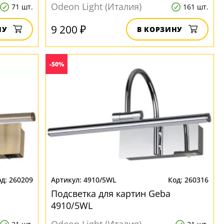
Odeon Light (Италия)
71 шт.
161 шт.
9 200 ₽
НУ
В КОРЗИНУ
-50%
260209
4910/5WL
260316
Подсветка для картин Geba
4910/5WL