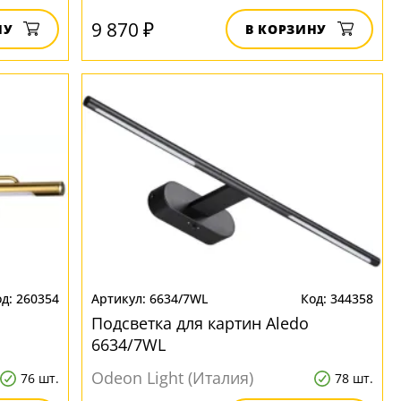
9 870 ₽
НУ
В КОРЗИНУ
260354
6634/7WL
344358
Подсветка для картин Aledo
6634/7WL
Odeon Light (Италия)
76 шт.
78 шт.