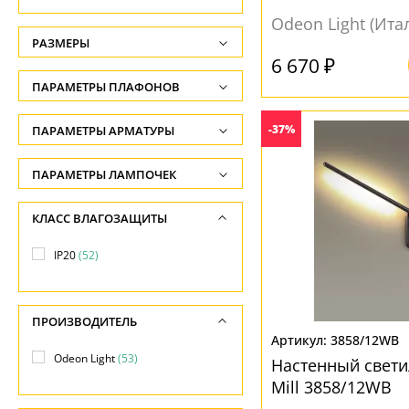
Odeon Light (Ита
РАЗМЕРЫ
6 670 ₽
Высота, см
ПАРАМЕТРЫ ПЛАФОНОВ
-
ФОРМА ПЛАФОНА
-37%
ПАРАМЕТРЫ АРМАТУРЫ
Глубина, см
-
Декоративный
(2)
ЦВЕТ АРМАТУРЫ
ПАРАМЕТРЫ ЛАМПОЧЕК
Ширина, см
Цилиндр
(15)
Количество ламп
Белый
(4)
КЛАСС ВЛАГОЗАЩИТЫ
-
-
Бронза
(28)
ПОВЕРХНОСТЬ
Длина, см
IP20
(52)
Общая мощность ламп
Венге
(1)
-
Глянцевый
(12)
-
Желтый
(14)
Матовый
(39)
ПРОИЗВОДИТЕЛЬ
Напряжение
Золото
(4)
3858/12WB
Рельефный
(8)
-
Odeon Light
(53)
Золотой
(4)
Настенный свети
Mill 3858/12WB
НАПРАВЛЕНИЕ
Коричневый
(1)