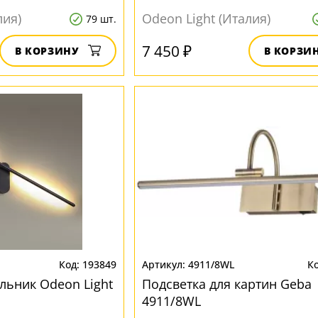
лия)
Odeon Light (Италия)
79 шт.
7 450 ₽
В КОРЗИНУ
В КОРЗИ
193849
4911/8WL
льник Odeon Light
Подсветка для картин Geba
4911/8WL