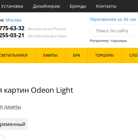
Установка
Дизайнерам
Бренды
Контакты
ы
Перезвоним за 30 сек
он:
Москва
 775-63-32
- бесплатно по России
атегории
 255-03-21
- бесплатная доставка
Например: торшеры
Назначение
Цвет
Бренд
СВЕТИЛЬНИКИ
ЛАМПЫ
БРА
ТОРШЕРЫ
СПО
тиная
Белые
инет
Бронза
е
Золото
идор и прихожая
Прозрачные
ня
Хром
я картин Odeon Light
с
Черные
хожая
льня
Дизайн/Форма
П ЛАМПЫ
Тарелки
Шары
временный
Особенности