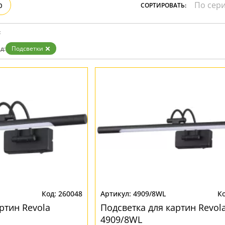
р
СОРТИРОВАТЬ:
:
д:
Подсветки
260048
4909/8WL
ртин Revola
Подсветка для картин Revol
4909/8WL