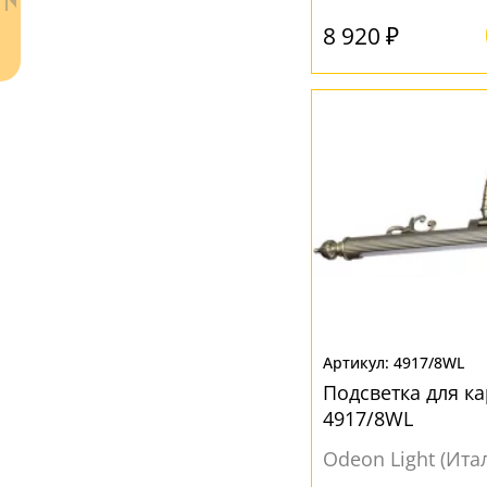
8 920 ₽
Ваш регион:
Москва
+7 (800) 775-63-32
- бесплатно по России
+7 (495) 255-03-21
- бесплатная доставка
4917/8WL
Подсветка для к
4917/8WL
Odeon Light (Ита