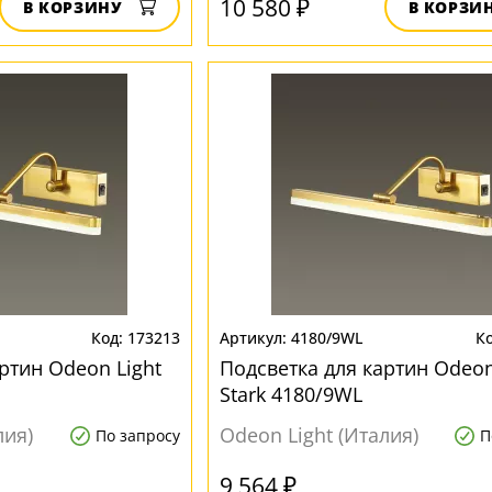
10 580 ₽
В КОРЗИНУ
В КОРЗИ
173213
4180/9WL
ртин Odeon Light
Подсветка для картин Odeon
Stark 4180/9WL
лия)
Odeon Light (Италия)
По запросу
П
9 564 ₽