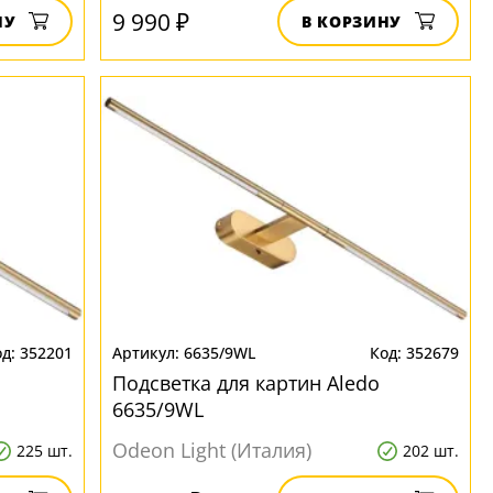
9 990 ₽
НУ
В КОРЗИНУ
352201
6635/9WL
352679
Подсветка для картин Aledo
6635/9WL
Odeon Light (Италия)
225 шт.
202 шт.