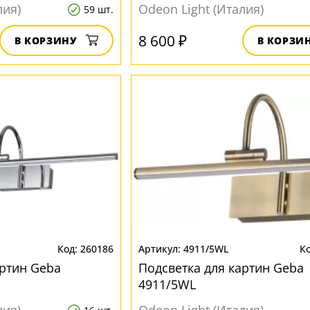
лия)
Odeon Light (Италия)
59 шт.
8 600 ₽
В КОРЗИНУ
В КОРЗИ
260186
4911/5WL
артин Geba
Подсветка для картин Geba
4911/5WL