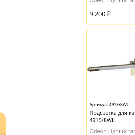
Odeon Light (Ита
Серый
(5)
Черный
(1)
9 200 ₽
4915/8WL
Подсветка для к
4915/8WL
Odeon Light (Ита