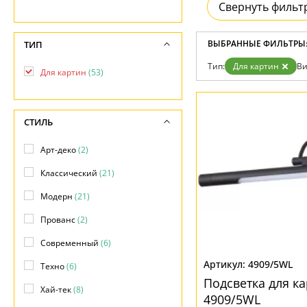
Возврат
Свернуть фильт
Техно
Отзывы
Хай тек
Установка
Дизайнерам
ВЫБРАННЫЕ ФИЛЬТРЫ
ТИП
Бренды
Тип:
Для картин
Ви
Контакты
Для картин
(53)
СТИЛЬ
Арт-деко
(2)
Классический
(21)
Модерн
(21)
Прованс
(2)
Современный
(6)
4909/5WL
Техно
(6)
Подсветка для ка
Хай-тек
(8)
4909/5WL