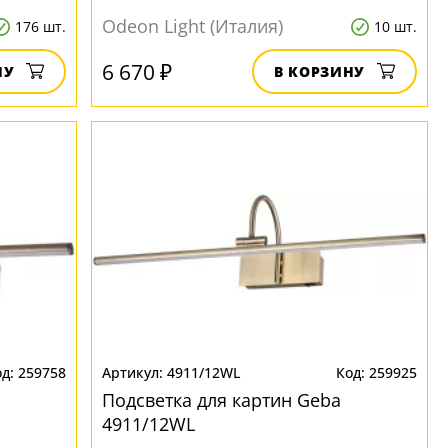
Odeon Light (Италия)
176 шт.
10 шт.
6 670 ₽
НУ
В КОРЗИНУ
259758
4911/12WL
259925
Подсветка для картин Geba
4911/12WL