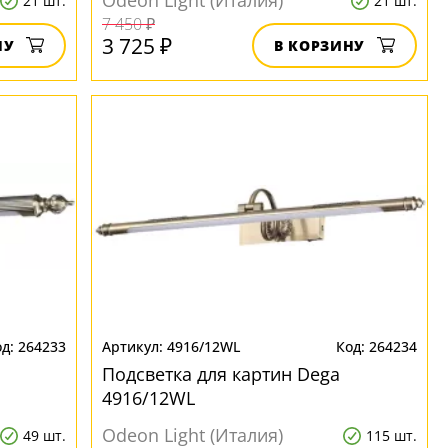
Odeon Light (Италия)
21 шт.
21 шт.
7 450 ₽
3 725 ₽
НУ
В КОРЗИНУ
264233
4916/12WL
264234
Подсветка для картин Dega
4916/12WL
Odeon Light (Италия)
49 шт.
115 шт.