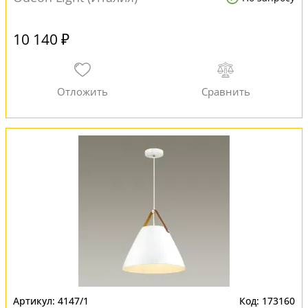
10 140 ₽
4147/1
173160