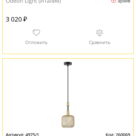
Odeon Light (Италия)
архив
3 020 ₽
4975/1
260069