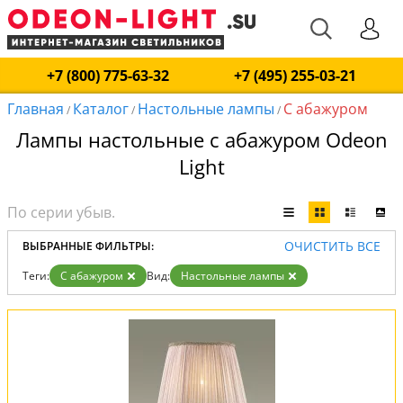
+7 (800) 775-63-32
+7 (495) 255-03-21
Главная
Каталог
Настольные лампы
С абажуром
/
/
/
Лампы настольные с абажуром Odeon
Light
ОЧИСТИТЬ ВСЕ
ВЫБРАННЫЕ ФИЛЬТРЫ:
Теги:
С абажуром
Вид:
Настольные лампы