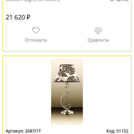
21 620 ₽
2687/1T
51152