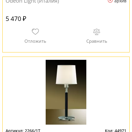
Odeon Light (Италия)
архив
5 470 ₽
2266/1T
44971