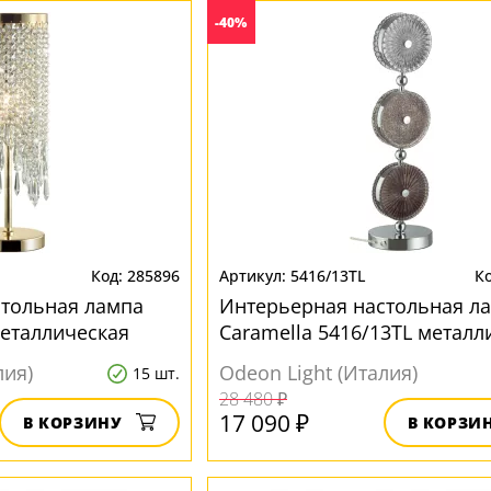
-40%
285896
5416/13TL
стольная лампа
Интерьерная настольная л
металлическая
Caramella 5416/13TL металл
лия)
Odeon Light (Италия)
15 шт.
28 480 ₽
17 090 ₽
В КОРЗИНУ
В КОРЗИ