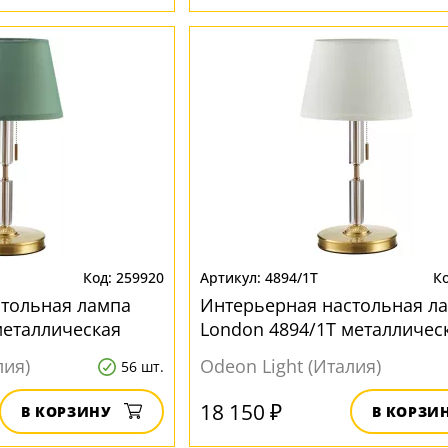
259920
4894/1T
стольная лампа
Интерьерная настольная л
металлическая
London 4894/1T металличес
лия)
Odeon Light (Италия)
56 шт.
18 150 ₽
В КОРЗИНУ
В КОРЗИ