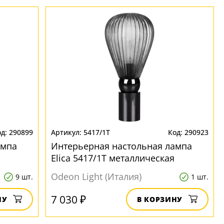
290899
5417/1T
290923
ампа
Интерьерная настольная лампа
Elica 5417/1T металлическая
Odeon Light (Италия)
9 шт.
1 шт.
7 030 ₽
НУ
В КОРЗИНУ