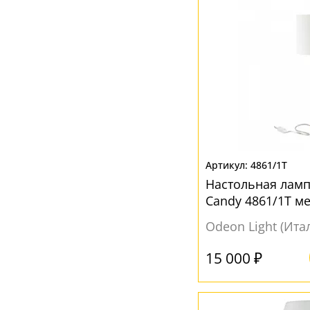
Коричневый
(6)
Кофейный
(1)
Красный
(4)
Кремовый
(1)
Неокрашенный
(1)
Никель
(4)
Оранжевый
(1)
4861/1T
Прозрачный
(25)
Настольная ламп
Разноцветный
(23)
Candy 4861/1T м
Розовый
(3)
Odeon Light (Ита
Серебро
(3)
15 000 ₽
Серый
(35)
Синий
(8)