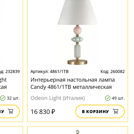
232839
4861/1TB
260082
ght
Интерьерная настольная лампа
кая
Candy 4861/1TB металлическая
Odeon Light (Италия)
32 шт.
49 шт.
16 830 ₽
НУ
В КОРЗИНУ