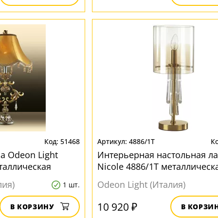
51468
4886/1T
а Odeon Light
Интерьерная настольная л
еталлическая
Nicole 4886/1T металлическ
лия)
Odeon Light (Италия)
1 шт.
10 920 ₽
В КОРЗИНУ
В КОРЗИ