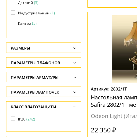
Детский
(5)
Индустриальный
(1)
Кантри
(5)
Классический
(52)
Лофт
(24)
РАЗМЕРЫ
Минимализм
(4)
Высота, см
ПАРАМЕТРЫ ПЛАФОНОВ
Модерн
(165)
-
Морской
(2)
ФОРМА ПЛАФОНА
ПАРАМЕТРЫ АРМАТУРЫ
Глубина, см
Офисный
(2)
-
Декоративный
(12)
2802/1T
ЦВЕТ АРМАТУРЫ
ПАРАМЕТРЫ ЛАМПОЧЕК
Прованс
(4)
Настольная ламп
Ширина, см
Колокол
(33)
Количество ламп
Бежевый
(8)
Safira 2802/1T м
КЛАСС ВЛАГОЗАЩИТЫ
Ретро
(9)
-
Конус
(74)
-
Белый
(38)
Odeon Light (Ита
Современный
(98)
Диаметр, см
IP20
(242)
Круг
(4)
Общая мощность ламп
Бронза
(38)
-
Техно
(4)
22 350 ₽
Круглый
(4)
-
Венге
(2)