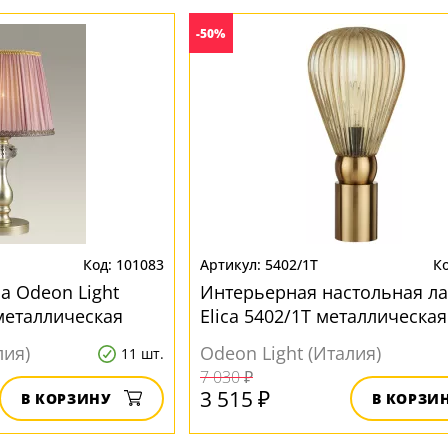
-50%
101083
5402/1T
а Odeon Light
Интерьерная настольная л
 металлическая
Elica 5402/1T металлическая
лия)
Odeon Light (Италия)
11 шт.
7 030 ₽
3 515 ₽
В КОРЗИНУ
В КОРЗИ