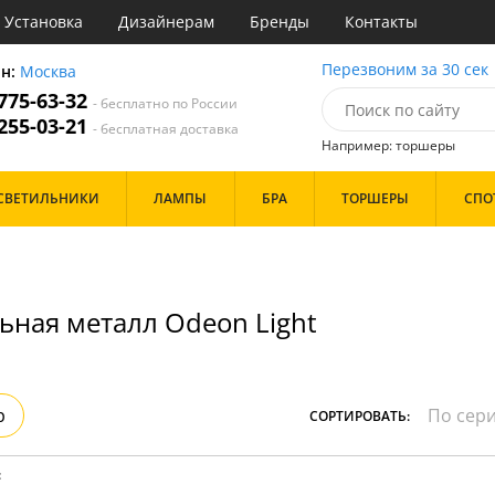
Установка
Дизайнерам
Бренды
Контакты
ы
Перезвоним за 30 сек
он:
Москва
 775-63-32
- бесплатно по России
атегории
 255-03-21
- бесплатная доставка
Например: торшеры
Назначение
Цвет
Бренд
СВЕТИЛЬНИКИ
ЛАМПЫ
БРА
ТОРШЕРЫ
СПО
тиная
Белые
инет
Бронза
е
Золото
идор и прихожая
Прозрачные
ня
Хром
ьная металл Odeon Light
с
Черные
хожая
льня
Дизайн/Форма
Тарелки
р
СОРТИРОВАТЬ:
Шары
:
Особенности