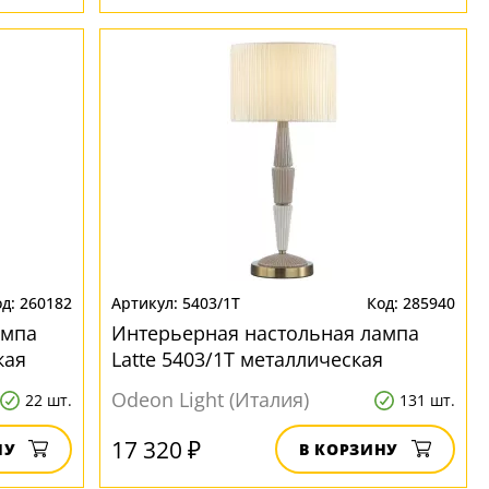
260182
5403/1T
285940
ампа
Интерьерная настольная лампа
кая
Latte 5403/1T металлическая
Odeon Light (Италия)
22 шт.
131 шт.
17 320 ₽
НУ
В КОРЗИНУ