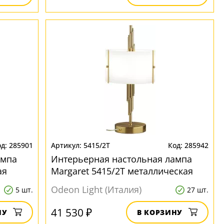
285901
5415/2T
285942
ампа
Интерьерная настольная лампа
ая
Margaret 5415/2T металлическая
Odeon Light (Италия)
5 шт.
27 шт.
41 530 ₽
НУ
В КОРЗИНУ