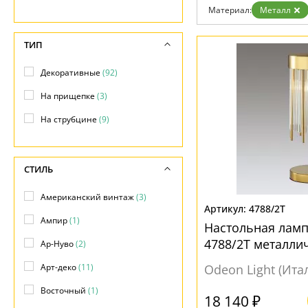
Возврат
Техно
Материал:
Металл
Отзывы
Хай тек
Установка
Дизайнерам
ТИП
Бренды
Контакты
Декоративные
(92)
На прищепке
(3)
На струбцине
(9)
СТИЛЬ
Американский винтаж
(3)
4788/2T
Ампир
(1)
Настольная ламп
4788/2T металли
Ар-Нуво
(2)
Арт-деко
(11)
Odeon Light (Ита
Восточный
(1)
18 140 ₽