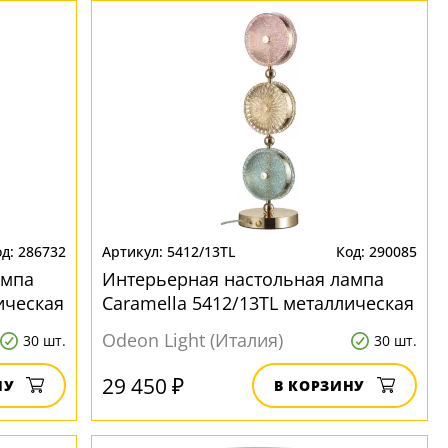
286732
5412/13TL
290085
ампа
Интерьерная настольная лампа
ическая
Caramella 5412/13TL металлическая
Odeon Light (Италия)
30 шт.
30 шт.
29 450 ₽
НУ
В КОРЗИНУ