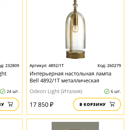
232809
4892/1T
260279
ght
Интерьерная настольная лампа
я
Bell 4892/1T металлическая
Odeon Light (Италия)
24 шт.
6 шт.
17 850 ₽
НУ
В КОРЗИНУ