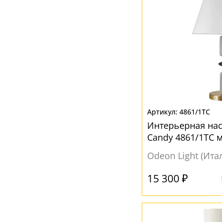
Фиолетовый
(1)
Хром
(1)
Черный
(29)
Янтарный
(2)
4861/1TC
Интерьерная на
Candy 4861/1TC 
Odeon Light (Ита
15 300 ₽