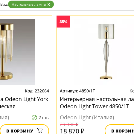
Вид:
Настольные лампы
-35%
232664
4850/1T
а Odeon Light York
Интерьерная настольная л
ческая
Odeon Light Tower 4850/1T
металлическая
лия)
Odeon Light (Италия)
2 шт.
29 030 ₽
18 870 ₽
В КОРЗИНУ
В КОРЗИ