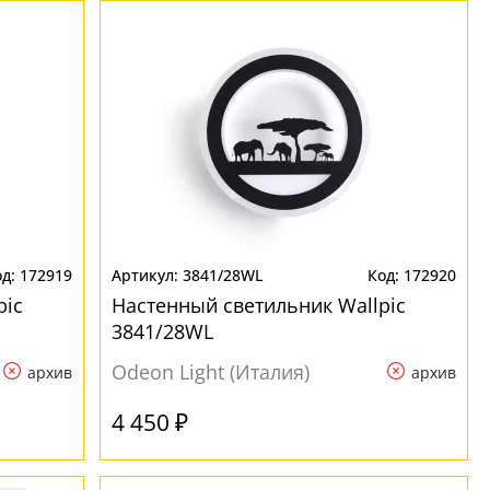
172919
3841/28WL
172920
pic
Настенный светильник Wallpic
3841/28WL
Odeon Light (Италия)
архив
архив
4 450 ₽