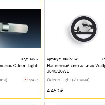
34607
3840/20WL
льник Odeon Light
Настенный светильник Wall
3840/20WL
лия)
Odeon Light (Италия)
архив
4 450 ₽