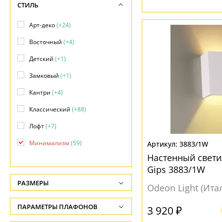
СТИЛЬ
Арт-деко
(+24)
Восточный
(+4)
Детский
(+1)
Замковый
(+1)
Кантри
(+4)
Классический
(+88)
Лофт
(+7)
Минимализм
(59)
3883/1W
Настенный свети
Модерн
(+204)
Gips 3883/1W
Прованс
(+3)
РАЗМЕРЫ
Odeon Light (Ита
Современный
(+101)
Высота, см
ПАРАМЕТРЫ ПЛАФОНОВ
3 920 ₽
Техно
(+35)
-