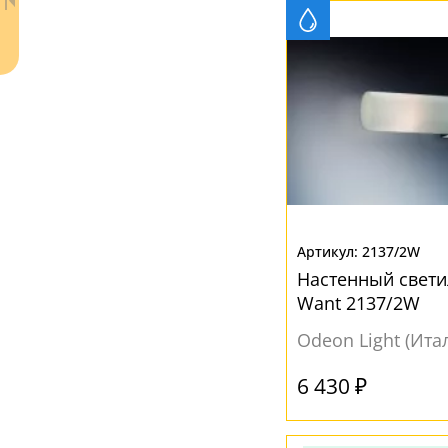
ЦВЕТ ПЛАФОНОВ
Белый
(55)
Бронза
(1)
Коричневый
(2)
Прозрачный
(7)
Хром
(1)
Черный
(3)
Ваш регион:
Москва
2137/2W
+7 (800) 775-63-32
- бесплатно по России
Настенный свети
+7 (495) 255-03-21
Want 2137/2W
- бесплатная доставка
Odeon Light (Ита
6 430 ₽