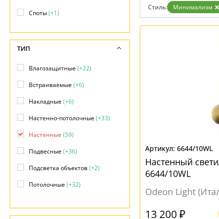
Возврат
Техно
Стиль:
Минимализм
Отзывы
Споты
(+1)
Хай тек
Установка
Дизайнерам
Бренды
ТИП
Контакты
Влагозащитные
(+22)
Встраиваемые
(+6)
Накладные
(+6)
Настенно-потолочные
(+33)
Настенные
(59)
6644/10WL
Подвесные
(+36)
Настенный свети
Подсветка объектов
(+2)
6644/10WL
Потолочные
(+32)
Odeon Light (Ита
Фасадные
(+2)
13 200 ₽