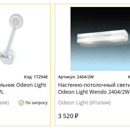
172948
2404/2W
льник Odeon Light
Настенно-потолочный свет
WL
Odeon Light Wendo 2404/2W
лия)
Odeon Light (Италия)
По запросу
3 520 ₽