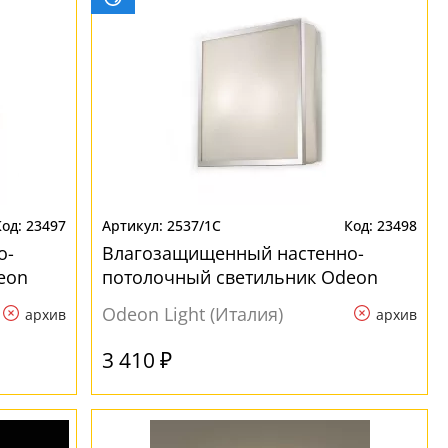
23497
2537/1C
23498
о-
Влагозащищенный настенно-
eon
потолочный светильник Odeon
Light Tela 2537/1C
Odeon Light (Италия)
архив
архив
3 410 ₽