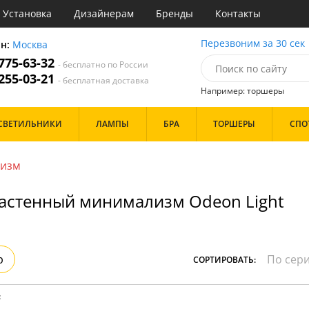
Установка
Дизайнерам
Бренды
Контакты
ы
Перезвоним за 30 сек
он:
Москва
 775-63-32
- бесплатно по России
атегории
 255-03-21
- бесплатная доставка
Например: торшеры
Назначение
Цвет
Бренд
СВЕТИЛЬНИКИ
ЛАМПЫ
БРА
ТОРШЕРЫ
СПО
тиная
Белые
инет
Бронза
е
Золото
изм
идор и прихожая
Прозрачные
ня
Хром
астенный минимализм Odeon Light
с
Черные
хожая
льня
Дизайн/Форма
Тарелки
р
СОРТИРОВАТЬ:
Шары
:
Особенности