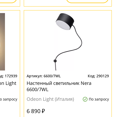
172939
6600/7WL
290129
n Light
Настенный светильник Nera
6600/7WL
Odeon Light (Италия)
о запросу
По запросу
6 890 ₽