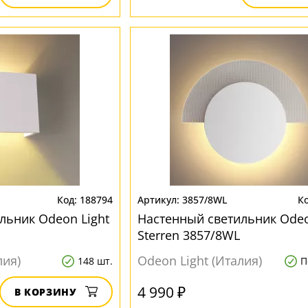
188794
3857/8WL
льник Odeon Light
Настенный светильник Odeo
Sterren 3857/8WL
лия)
Odeon Light (Италия)
148 шт.
П
4 990 ₽
В КОРЗИНУ