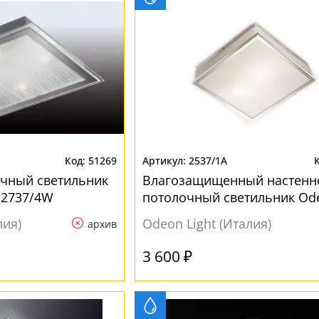
51269
2537/1A
очный светильник
Влагозащищенный настенн
 2737/4W
потолочный светильник Od
Light Tela 2537/1A
лия)
Odeon Light (Италия)
архив
3 600 ₽