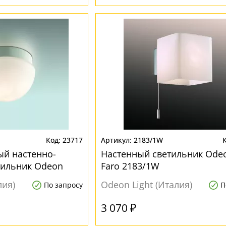
23717
2183/1W
й настенно-
Настенный светильник Odeo
тильник Odeon
Faro 2183/1W
3/1B
лия)
Odeon Light (Италия)
По запросу
П
3 070 ₽