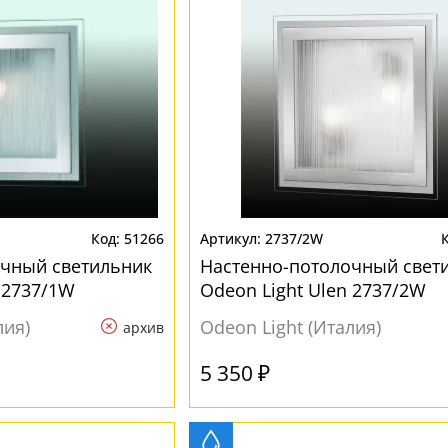
51266
2737/2W
очный светильник
Настенно-потолочный свет
 2737/1W
Odeon Light Ulen 2737/2W
лия)
Odeon Light (Италия)
архив
5 350 ₽