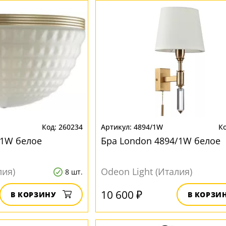
260234
4894/1W
/1W белое
Бра London 4894/1W белое
лия)
Odeon Light (Италия)
8 шт.
10 600 ₽
В КОРЗИНУ
В КОРЗИ