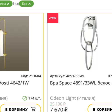
тина
Вид:
Бра
-78%
213604
4891/33WL
Vosti 4642/1W
Бра Space 4891/33WL белое
лия)
Odeon Light (Италия)
174 шт.
35 190 ₽
7 670 ₽
В КОРЗИНУ
В КОРЗИ