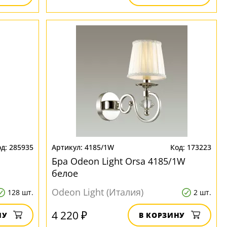
285935
4185/1W
173223
Бра Odeon Light Orsa 4185/1W
белое
Odeon Light (Италия)
128 шт.
2 шт.
4 220 ₽
НУ
В КОРЗИНУ