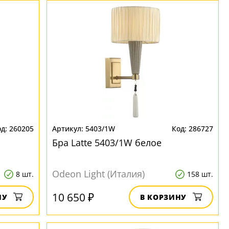
260205
5403/1W
286727
Бра Latte 5403/1W белое
Odeon Light (Италия)
8 шт.
158 шт.
10 650 ₽
НУ
В КОРЗИНУ