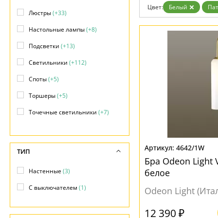
Возврат
Техно
Цвет:
Белый
Па
Отзывы
Люстры
(+33)
Хай тек
Установка
Настольные лампы
(+8)
Дизайнерам
Бренды
Подсветки
(+13)
Контакты
Светильники
(+112)
Споты
(+5)
Торшеры
(+5)
Точечные светильники
(+7)
Уличные светильники
(+16)
4642/1W
ТИП
Бра Odeon Light 
Настенные
(3)
белое
С выключателем
(1)
Odeon Light (Ита
12 390 ₽