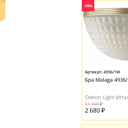
-76%
Ваш регион:
Москва
4936/1W
+7 (800) 775-63-32
- бесплатно по России
Бра Malaga 4936
+7 (495) 255-03-21
- бесплатная доставка
Odeon Light (Ита
11 160 ₽
2 680 ₽