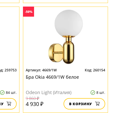
-50%
259753
4669/1W
260154
Бра Okia 4669/1W белое
Odeon Light (Италия)
84 шт.
8 шт.
9 860 ₽
4 930 ₽
НУ
В КОРЗИНУ