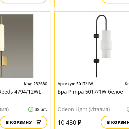
232680
5017/1W
 Reeds 4794/12WL
Бра Pimpa 5017/1W белое
лия)
Odeon Light (Италия)
38 шт.
10 430 ₽
В КОРЗИНУ
В КОРЗИ