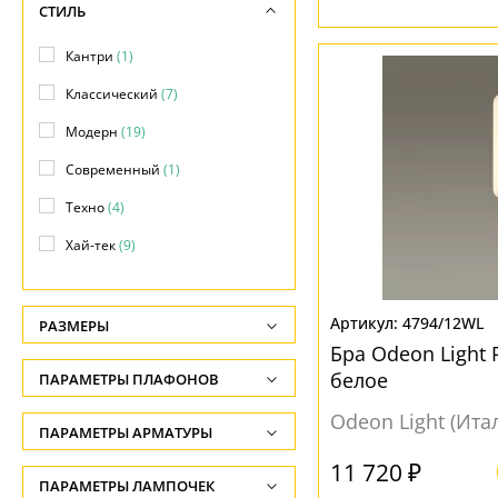
СТИЛЬ
Кантри
(1)
Классический
(7)
Модерн
(19)
Современный
(1)
Техно
(4)
Хай-тек
(9)
4794/12WL
РАЗМЕРЫ
Бра Odeon Light
Высота, см
белое
ПАРАМЕТРЫ ПЛАФОНОВ
-
Odeon Light (Ита
ФОРМА ПЛАФОНА
ПАРАМЕТРЫ АРМАТУРЫ
Глубина, см
-
11 720 ₽
Конус
(4)
ЦВЕТ АРМАТУРЫ
ПАРАМЕТРЫ ЛАМПОЧЕК