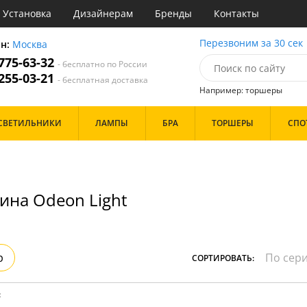
Установка
Дизайнерам
Бренды
Контакты
ы
Перезвоним за 30 сек
он:
Москва
 775-63-32
- бесплатно по России
атегории
 255-03-21
- бесплатная доставка
Например: торшеры
Назначение
Цвет
Бренд
СВЕТИЛЬНИКИ
ЛАМПЫ
БРА
ТОРШЕРЫ
СПО
тиная
Белые
инет
Бронза
е
Золото
идор и прихожая
Прозрачные
ня
Хром
ина Odeon Light
с
Черные
хожая
льня
Дизайн/Форма
Тарелки
р
СОРТИРОВАТЬ:
Шары
:
Особенности