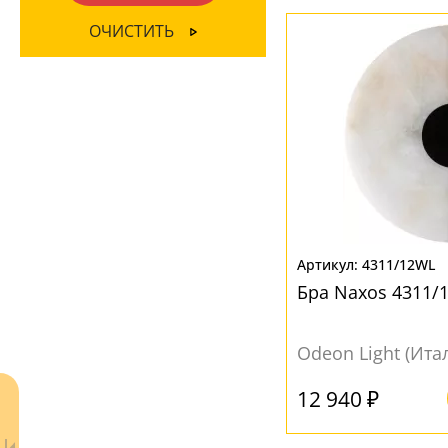
Матовый
(30)
ОЧИСТИТЬ
МАТЕРИАЛ
Акрил
(18)
Металл
(4)
Стекло
(14)
Ткань
(4)
ЦВЕТ ПЛАФОНОВ
4311/12WL
Белый
(39)
Бра Naxos 4311/
Медь
(1)
Odeon Light (Ита
Прозрачный
(1)
12 940 ₽