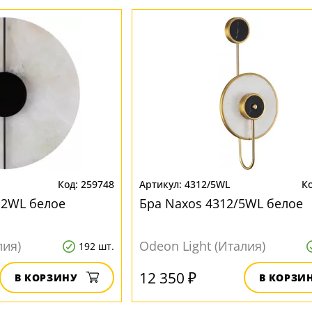
259748
4312/5WL
12WL белое
Бра Naxos 4312/5WL белое
лия)
Odeon Light (Италия)
192 шт.
12 350 ₽
В КОРЗИНУ
В КОРЗИ