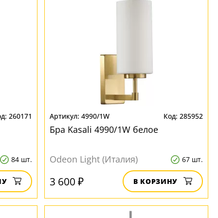
260171
4990/1W
285952
Бра Kasali 4990/1W белое
Odeon Light (Италия)
84 шт.
67 шт.
3 600 ₽
НУ
В КОРЗИНУ