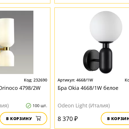
232690
4668/1W
Orinoco 4798/2W
Бра Okia 4668/1W белое
лия)
Odeon Light (Италия)
100 шт.
8 370 ₽
В КОРЗИНУ
В КОРЗИ