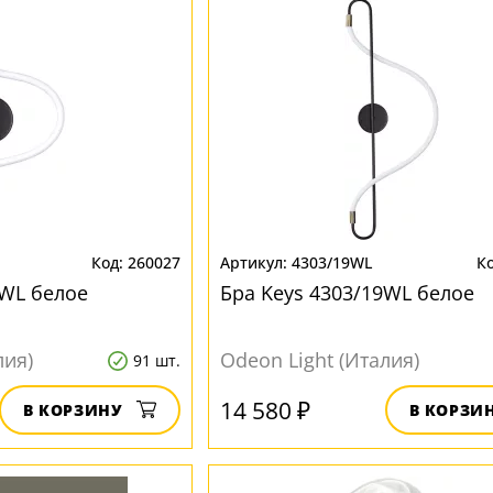
260027
4303/19WL
2WL белое
Бра Keys 4303/19WL белое
лия)
Odeon Light (Италия)
91 шт.
14 580 ₽
В КОРЗИНУ
В КОРЗИ