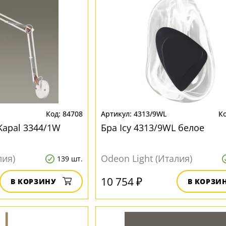
84708
4313/9WL
Kapal 3344/1W
Бра Icy 4313/9WL белое
лия)
Odeon Light (Италия)
139 шт.
10 754 ₽
В КОРЗИНУ
В КОРЗИ