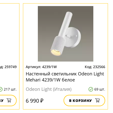
259749
4239/1W
232566
Настенный светильник Odeon Light
Mehari 4239/1W белое
Odeon Light (Италия)
217 шт.
69 шт.
6 990 ₽
НУ
В КОРЗИНУ