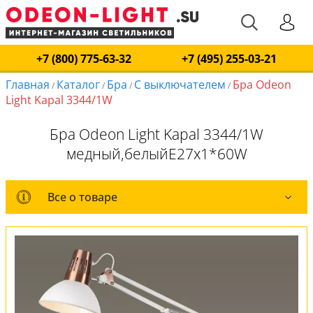
+7 (800) 775-63-32
+7 (495) 255-03-21
Главная
Каталог
Бра
С выключателем
Бра Odeon
/
/
/
/
Light Kapal 3344/1W
Бра Odeon Light Kapal 3344/1W
медный,белыйE27x1*60W
Все о товаре
Все о товаре
Комплект лампочек
Вся коллекция