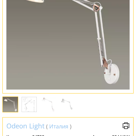
Оплата и доставка
Обмен и возврат
Установка
FAQ
Отзывы
Odeon Light
(
Италия
)