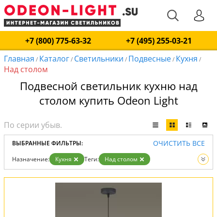
+7 (800) 775-63-32
+7 (495) 255-03-21
Главная
Каталог
Светильники
Подвесные
Кухня
/
/
/
/
/
Над столом
Подвесной светильник кухню над
столом купить Odeon Light
ОЧИСТИТЬ ВСЕ
ВЫБРАННЫЕ ФИЛЬТРЫ:
Назначение:
Кухня
Теги:
Над столом
Тип:
Подвесные
Вид:
Светильники