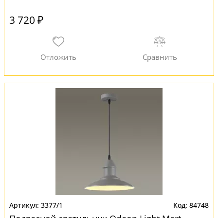
3 720 ₽
3377/1
84748