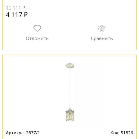
10 111 ₽
4 117 ₽
2837/1
51826