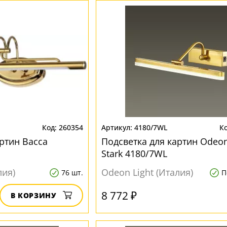
260354
4180/7WL
ртин Bacca
Подсветка для картин Odeon
Stark 4180/7WL
лия)
Odeon Light (Италия)
76 шт.
П
8 772 ₽
В КОРЗИНУ