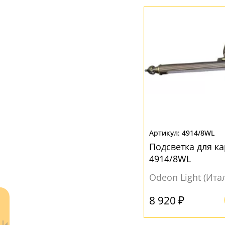
4914/8WL
Подсветка для к
4914/8WL
Odeon Light (Ита
8 920 ₽