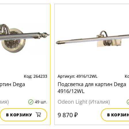
264233
4916/12WL
артин Dega
Подсветка для картин Dega
4916/12WL
лия)
Odeon Light (Италия)
49 шт.
9 870 ₽
В КОРЗИНУ
В КОРЗИ