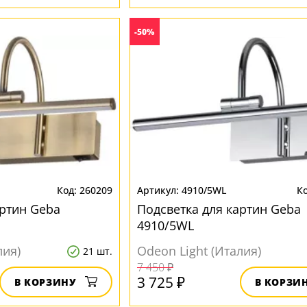
-50%
260209
4910/5WL
артин Geba
Подсветка для картин Geba
4910/5WL
лия)
Odeon Light (Италия)
21 шт.
7 450 ₽
3 725 ₽
В КОРЗИНУ
В КОРЗИ