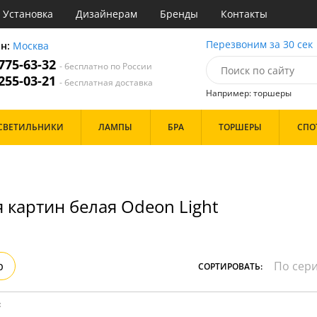
Установка
Дизайнерам
Бренды
Контакты
ы
Перезвоним за 30 сек
он:
Москва
 775-63-32
- бесплатно по России
атегории
 255-03-21
- бесплатная доставка
Например: торшеры
Назначение
Цвет
Бренд
СВЕТИЛЬНИКИ
ЛАМПЫ
БРА
ТОРШЕРЫ
СПО
тиная
Белые
инет
Бронза
е
Золото
идор и прихожая
Прозрачные
ня
Хром
 картин белая Odeon Light
с
Черные
хожая
льня
Дизайн/Форма
Тарелки
р
СОРТИРОВАТЬ:
Шары
:
Особенности