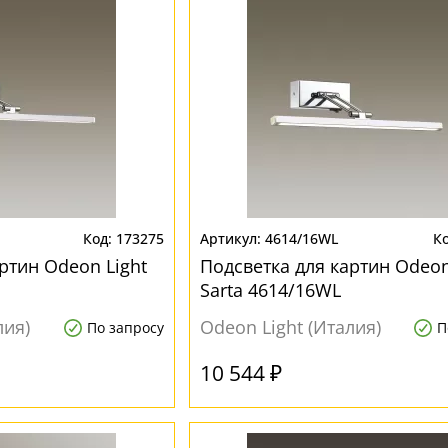
173275
4614/16WL
ртин Odeon Light
Подсветка для картин Odeon
Sarta 4614/16WL
лия)
Odeon Light (Италия)
По запросу
П
10 544 ₽