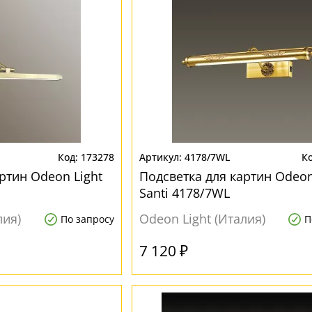
173278
4178/7WL
ртин Odeon Light
Подсветка для картин Odeon
Santi 4178/7WL
лия)
Odeon Light (Италия)
По запросу
П
7 120 ₽