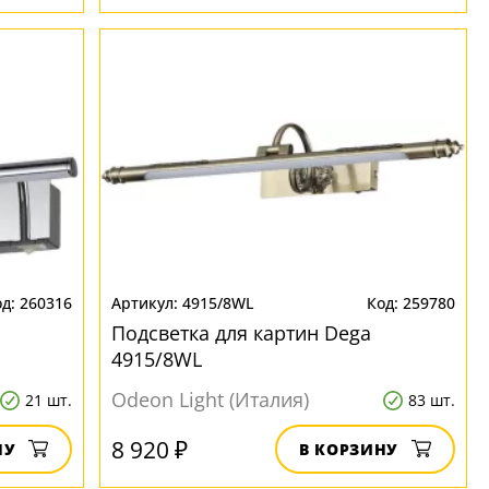
260316
4915/8WL
259780
Подсветка для картин Dega
4915/8WL
Odeon Light (Италия)
21 шт.
83 шт.
8 920 ₽
НУ
В КОРЗИНУ