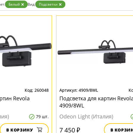
ет:
Белый
Вид:
Подсветки
260048
4909/8WL
ртин Revola
Подсветка для картин Revol
4909/8WL
лия)
Odeon Light (Италия)
79 шт.
7 450 ₽
В КОРЗИНУ
В КОРЗИ