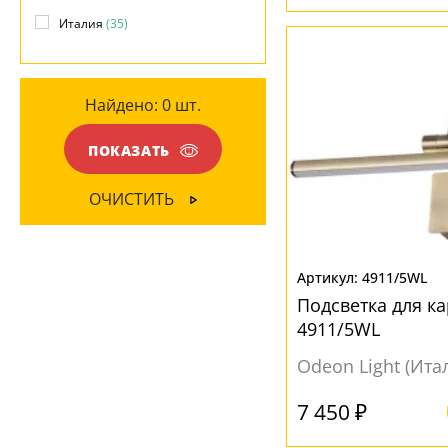
Металл
(35)
Италия
(35)
МАТЕРИАЛ
ПОВЕРХНОСТЬ
Акрил
(30)
Найдено:
0
шт.
Глянцевый
(20)
Металл
(17)
Матовый
(15)
ПОКАЗАТЬ
ЦВЕТ ПЛАФОНОВ
ОЧИСТИТЬ
Белый
(33)
Бронза
(2)
4911/5WL
Желтый
(11)
Подсветка для к
Серый
(4)
4911/5WL
Odeon Light (Ита
7 450 ₽