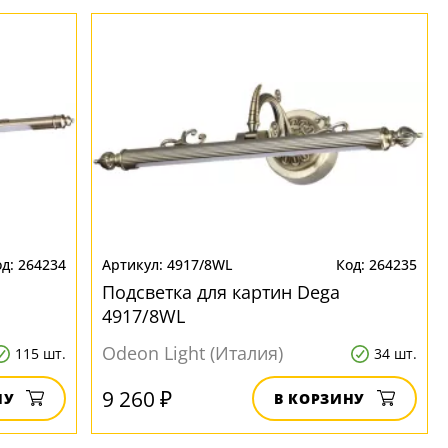
264234
4917/8WL
264235
Подсветка для картин Dega
4917/8WL
Odeon Light (Италия)
115 шт.
34 шт.
9 260 ₽
НУ
В КОРЗИНУ