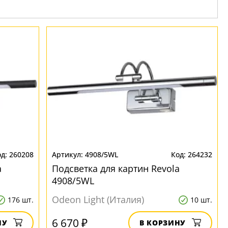
260208
4908/5WL
264232
a
Подсветка для картин Revola
4908/5WL
Odeon Light (Италия)
176 шт.
10 шт.
6 670 ₽
НУ
В КОРЗИНУ