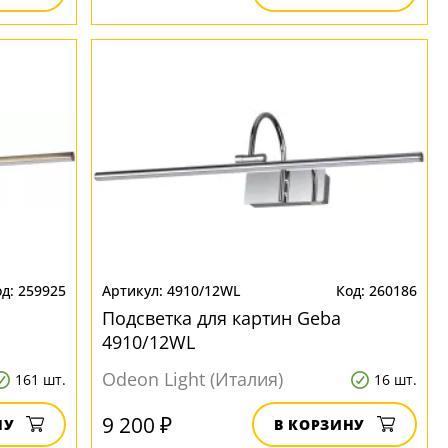
259925
4910/12WL
260186
Подсветка для картин Geba
4910/12WL
Odeon Light (Италия)
161 шт.
16 шт.
9 200 ₽
НУ
В КОРЗИНУ