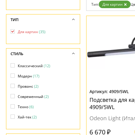
Возврат
Техно
Тип:
Для картин
Цв
Отзывы
Хай тек
Установка
Дизайнерам
ТИП
Бренды
Контакты
Для картин
(35)
СТИЛЬ
Классический
(12)
Модерн
(17)
Прованс
(2)
4909/5WL
Современный
(2)
Подсветка для ка
4909/5WL
Техно
(6)
Хай-тек
(2)
Odeon Light (Ита
6 670 ₽