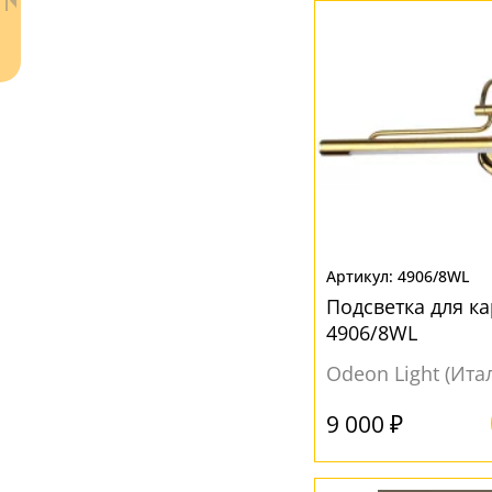
Ваш регион:
Москва
4906/8WL
+7 (800) 775-63-32
- бесплатно по России
Подсветка для ка
+7 (495) 255-03-21
4906/8WL
- бесплатная доставка
Odeon Light (Ита
9 000 ₽