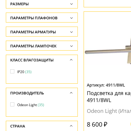
РАЗМЕРЫ
Высота, см
ПАРАМЕТРЫ ПЛАФОНОВ
-
ФОРМА ПЛАФОНА
ПАРАМЕТРЫ АРМАТУРЫ
Глубина, см
-
Декоративный
(2)
ЦВЕТ АРМАТУРЫ
ПАРАМЕТРЫ ЛАМПОЧЕК
Ширина, см
Цилиндр
(4)
Количество ламп
Белый
(4)
КЛАСС ВЛАГОЗАЩИТЫ
-
-
Бронза
(18)
ПОВЕРХНОСТЬ
Длина, см
IP20
(35)
Общая мощность ламп
Желтый
(3)
-
Глянцевый
(4)
-
4911/8WL
Золото
(2)
Матовый
(31)
Подсветка для к
ПРОИЗВОДИТЕЛЬ
Напряжение
Хром
(10)
4911/8WL
-
Odeon Light
(35)
НАПРАВЛЕНИЕ
Черный
(3)
Odeon Light (Ита
Вверх
(1)
МАТЕРИАЛ
8 600 ₽
СТРАНА
Вниз
(35)