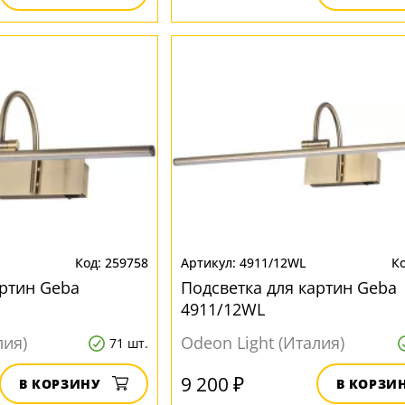
259758
4911/12WL
артин Geba
Подсветка для картин Geba
4911/12WL
лия)
Odeon Light (Италия)
71 шт.
9 200 ₽
В КОРЗИНУ
В КОРЗИ