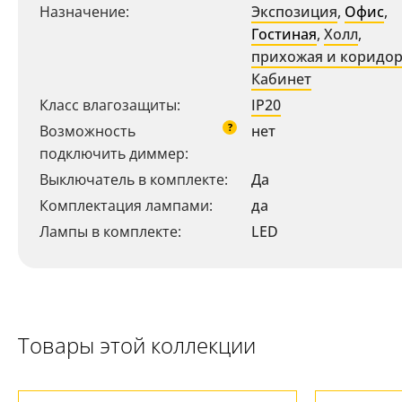
Назначение:
Экспозиция
,
Офис
,
Гостиная
,
Холл
,
прихожая и коридо
Кабинет
Класс влагозащиты:
IP20
?
Возможность
нет
подключить диммер:
Выключатель в комплекте:
Да
Комплектация лампами:
да
Ваш регион:
Москва
Лампы в комплекте:
LED
+7 (800) 775-63-32
- бесплатно по России
+7 (495) 255-03-21
- бесплатная доставка
Товары этой коллекции