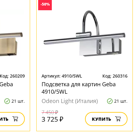
-50%
Код: 260209
Артикул: 4910/5WL
Код: 260316
 Geba
Подсветка для картин Geba
4910/5WL
Odeon Light (Италия)
21 шт.
21 шт.
7 450 ₽
3 725 ₽
ИТЬ
КУПИТЬ