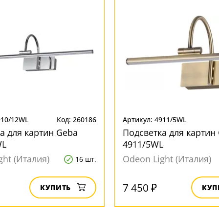
910/12WL
Код: 260186
Артикул: 4911/5WL
а для картин Geba
Подсветка для картин
WL
4911/5WL
ght (Италия)
Odeon Light (Италия)
16 шт.
7 450 ₽
КУПИТЬ
КУП