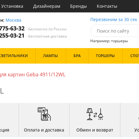
Установка
Дизайнерам
Бренды
Контакты
ы
Перезвоним за 30 сек
он:
Москва
 775-63-32
- бесплатно по России
атегории
 255-03-21
- бесплатная доставка
Например: торшеры
Назначение
Цвет
Бренд
СВЕТИЛЬНИКИ
ЛАМПЫ
БРА
ТОРШЕРЫ
СПО
тиная
Белые
инет
Бронза
е
Золото
для картин Geba 4911/12WL
идор и прихожая
Прозрачные
ня
Хром
L
с
Черные
хожая
льня
Дизайн/Форма
Тарелки
Шары
кция
Оплата и доставка
Обмен и возврат
У
Особенности