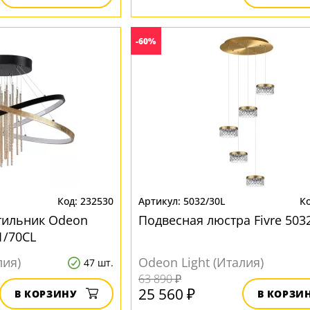
-60%
232530
5032/30L
тильник Odeon
Подвесная люстра Fivre 503
01/70CL
лия)
Odeon Light (Италия)
47 шт.
63 890 ₽
25 560 ₽
В КОРЗИНУ
В КОРЗИ