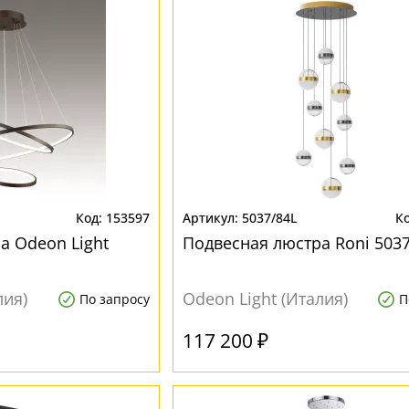
153597
5037/84L
а Odeon Light
Подвесная люстра Roni 5037
лия)
Odeon Light (Италия)
По запросу
П
117 200 ₽