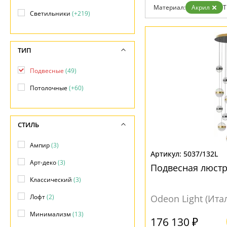
Возврат
Техно
Материал:
Акрил
Т
Отзывы
Светильники
(+219)
Хай тек
Установка
Дизайнерам
Бренды
ТИП
Контакты
Подвесные
(49)
Потолочные
(+60)
СТИЛЬ
Ампир
(3)
5037/132L
Арт-деко
(3)
Подвесная люстр
Классический
(3)
Лофт
(2)
Odeon Light (Ита
Минимализм
(13)
176 130 ₽