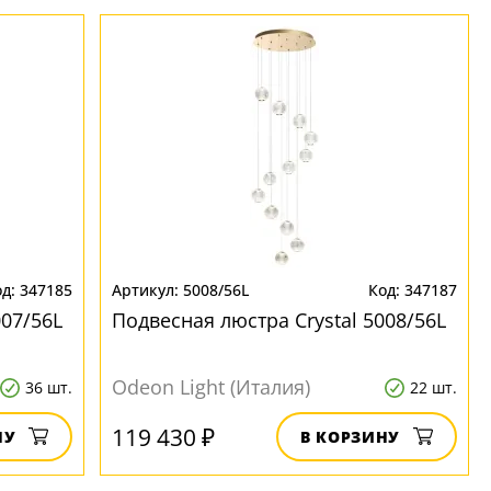
347185
5008/56L
347187
007/56L
Подвесная люстра Crystal 5008/56L
Odeon Light (Италия)
36 шт.
22 шт.
119 430 ₽
НУ
В КОРЗИНУ