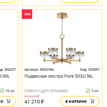
-50%
350237
5032/36L
355097
2/30L
Подвесная люстра Fivre 5032/36L
Odeon Light (Италия)
10 шт.
3 шт.
82 420 ₽
41 210 ₽
НУ
В КОРЗИНУ