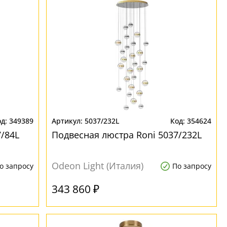
349389
5037/232L
354624
/84L
Подвесная люстра Roni 5037/232L
Odeon Light (Италия)
о запросу
По запросу
343 860 ₽