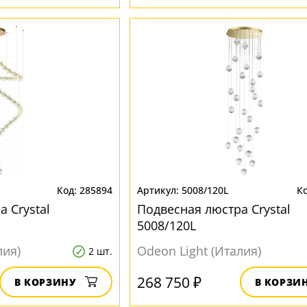
285894
5008/120L
 Crystal
Подвесная люстра Crystal
5008/120L
лия)
Odeon Light (Италия)
2 шт.
268 750 ₽
В КОРЗИНУ
В КОРЗИ