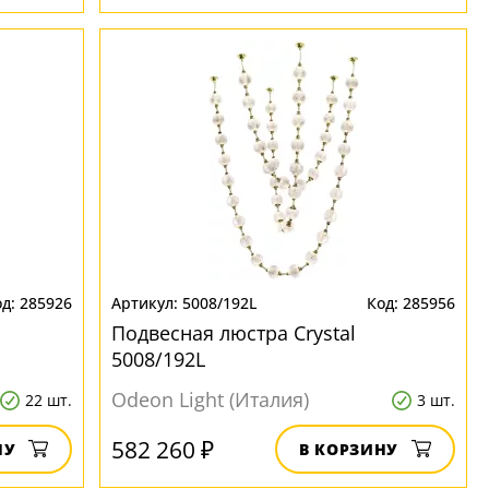
285926
5008/192L
285956
Подвесная люстра Crystal
5008/192L
Odeon Light (Италия)
22 шт.
3 шт.
582 260 ₽
НУ
В КОРЗИНУ