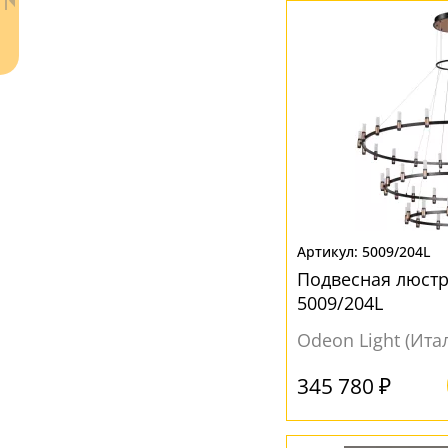
Ваш регион:
Москва
5009/204L
+7 (800) 775-63-32
- бесплатно по России
Подвесная люстр
+7 (495) 255-03-21
5009/204L
- бесплатная доставка
Odeon Light (Ита
345 780 ₽