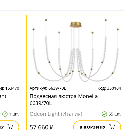
153470
6639/70L
350104
ght
Подвесная люстра Monella
6639/70L
Odeon Light (Италия)
1 шт.
55 шт.
57 660 ₽
НУ
В КОРЗИНУ