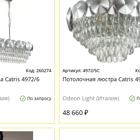
260274
4972/5C
 Catris 4972/6
Потолочная люстра Catris 4
лия)
Odeon Light (Италия)
По запросу
П
48 660 ₽