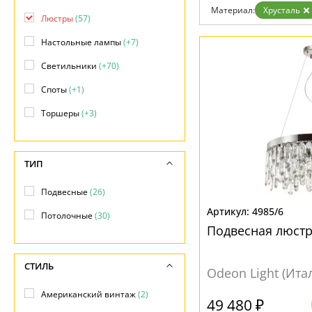
Возврат
Техно
Материал:
Хрусталь
Отзывы
Люстры
(57)
Хай тек
Установка
Настольные лампы
(+7)
Дизайнерам
Бренды
Светильники
(+70)
Контакты
Споты
(+1)
Торшеры
(+3)
ТИП
Подвесные
(26)
4985/6
Потолочные
(30)
Подвесная люстр
СТИЛЬ
Odeon Light (Ита
Американский винтаж
(2)
49 480 ₽