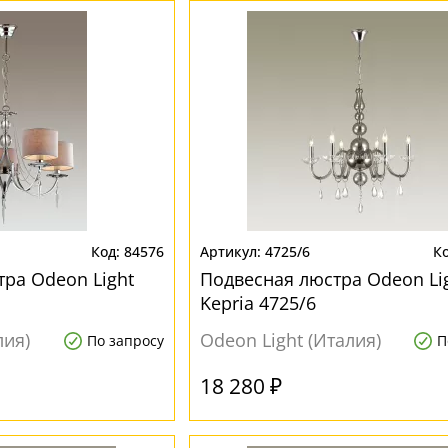
84576
4725/6
тра Odeon Light
Подвесная люстра Odeon Li
Kepria 4725/6
лия)
Odeon Light (Италия)
По запросу
П
18 280 ₽