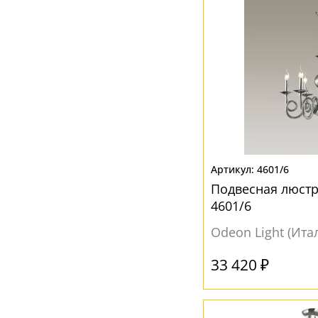
Синий
(1)
Хром
(6)
4601/6
Подвесная люстра
4601/6
Odeon Light (Ита
33 420 ₽