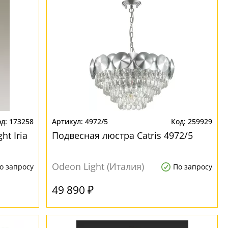
173258
4972/5
259929
t Iria
Подвесная люстра Catris 4972/5
Odeon Light (Италия)
о запросу
По запросу
49 890 ₽