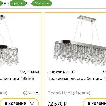
Цвет:
Хром
Вид:
Люстры
260060
4985/12
а Semura 4985/6
Подвесная люстра Semura 4
лия)
Odeon Light (Италия)
20 шт.
72 570 ₽
В КОРЗИНУ
В КОРЗИ