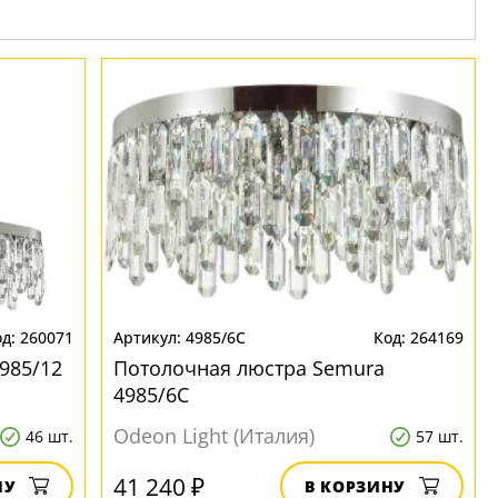
260071
4985/6C
264169
985/12
Потолочная люстра Semura
4985/6C
Odeon Light (Италия)
46 шт.
57 шт.
41 240 ₽
НУ
В КОРЗИНУ