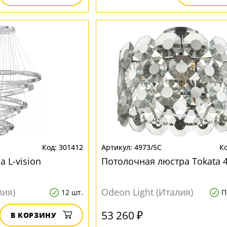
301412
4973/5C
 L-vision
Потолочная люстра Tokata 
лия)
Odeon Light (Италия)
12 шт.
П
53 260 ₽
В КОРЗИНУ