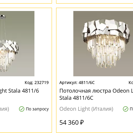
232719
4811/6C
ht Stala 4811/6
Потолочная люстра Odeon L
Stala 4811/6C
лия)
Odeon Light (Италия)
По запросу
П
54 360 ₽