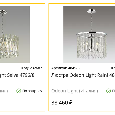
232687
4845/5
ht Selva 4796/8
Люстра Odeon Light Raini 48
лия)
Odeon Light (Италия)
По запросу
П
38 460 ₽