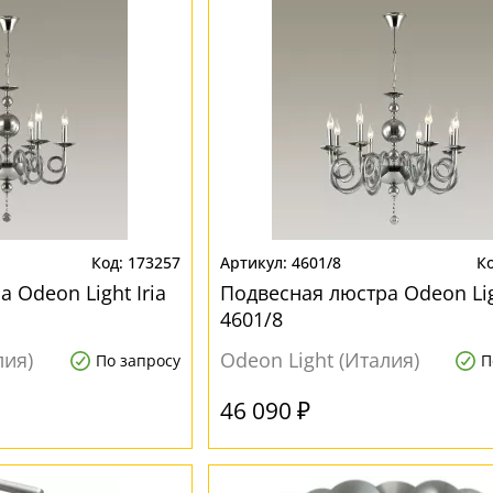
173257
4601/8
 Odeon Light Iria
Подвесная люстра Odeon Ligh
4601/8
лия)
Odeon Light (Италия)
По запросу
П
46 090 ₽