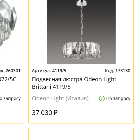
260301
4119/5
173130
972/5C
Подвесная люстра Odeon Light
Brittani 4119/5
Odeon Light (Италия)
о запросу
По запросу
37 030 ₽