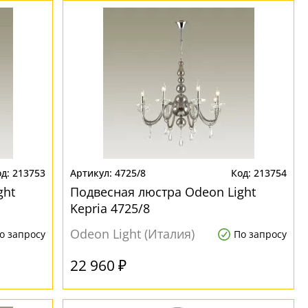
213753
4725/8
213754
ght
Подвесная люстра Odeon Light
Kepria 4725/8
Odeon Light (Италия)
о запросу
По запросу
22 960 ₽