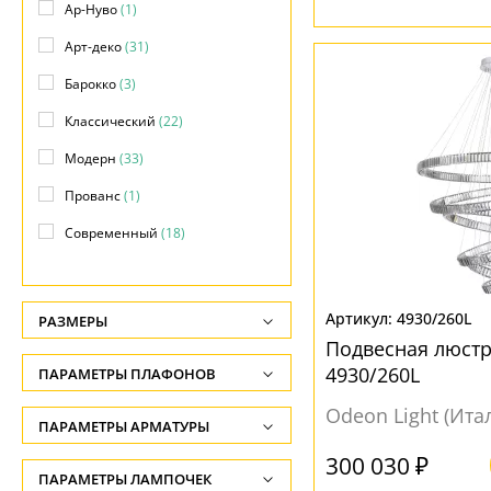
Ар-Нуво
(1)
Арт-деко
(31)
Барокко
(3)
Классический
(22)
Модерн
(33)
Прованс
(1)
Современный
(18)
Флористика
(1)
Хай-тек
(6)
4930/260L
РАЗМЕРЫ
Подвесная люстра
Высота, см
4930/260L
ПАРАМЕТРЫ ПЛАФОНОВ
-
Odeon Light (Ита
ФОРМА ПЛАФОНА
ПАРАМЕТРЫ АРМАТУРЫ
Ширина, см
-
300 030 ₽
Абажур
(4)
ЦВЕТ АРМАТУРЫ
ПАРАМЕТРЫ ЛАМПОЧЕК