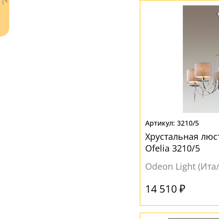
Ткань
(5)
Хрусталь
(45)
ЦВЕТ ПЛАФОНОВ
Бежевый
(3)
Без плафона
(6)
Белый
(7)
Ваш регион:
Москва
Желтый
(2)
3210/5
+7 (800) 775-63-32
- бесплатно по России
Хрустальная люс
Красный
(2)
+7 (495) 255-03-21
Ofelia 3210/5
- бесплатная доставка
Неокрашенный
(1)
Odeon Light (Ита
Прозрачный
(33)
14 510 ₽
Разноцветный
(2)
Серый
(5)