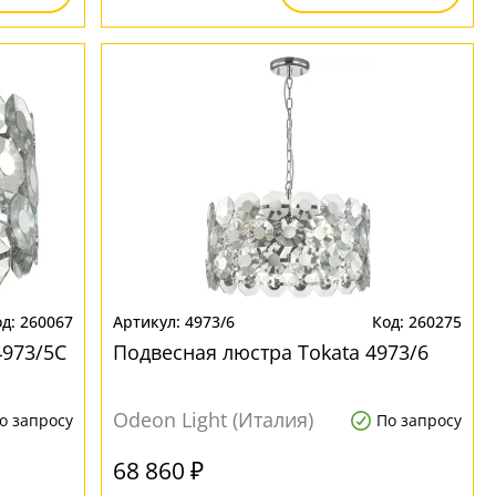
260067
4973/6
260275
4973/5C
Подвесная люстра Tokata 4973/6
Odeon Light (Италия)
о запросу
По запросу
68 860 ₽