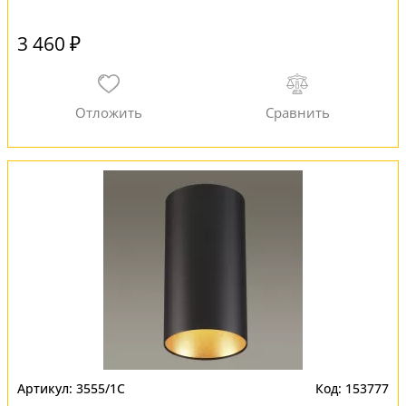
3 460 ₽
3555/1C
153777