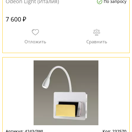
Odeon Light (Италия)
По запросу
7 600 ₽
4243/3WL
232570