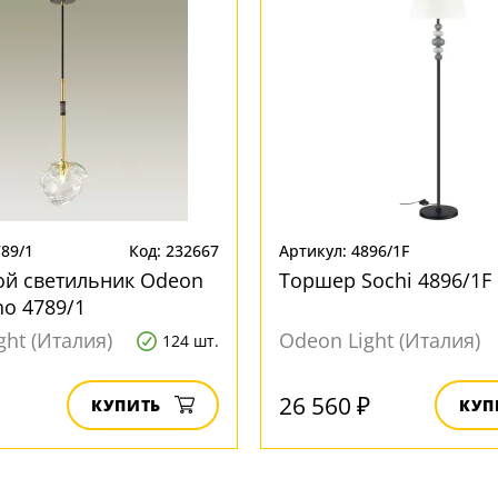
789/1
Код: 232667
Артикул: 4896/1F
ой светильник Odeon
Торшер Sochi 4896/1F
no 4789/1
ght (Италия)
Odeon Light (Италия)
124 шт.
26 560 ₽
КУПИТЬ
КУП