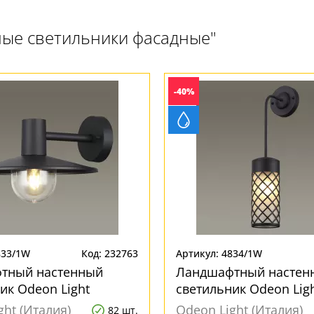
ные светильники фасадные"
-40%
833/1W
Код: 232763
Артикул: 4834/1W
тный настенный
Ландшафтный настен
ик Odeon Light
светильник Odeon Lig
 4833/1W
4834/1W
ght (Италия)
Odeon Light (Италия)
82 шт.