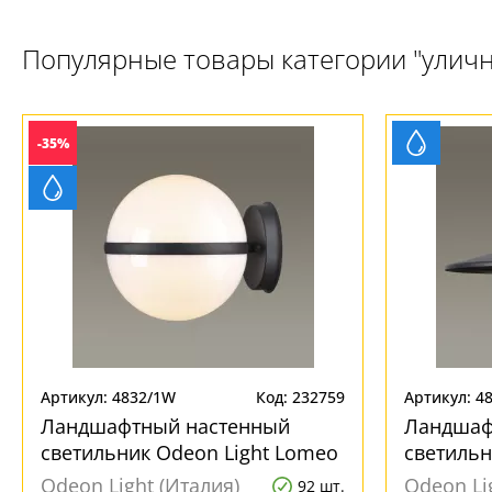
Популярные товары категории "улич
-35%
Артикул: 4832/1W
Код: 232759
Артикул: 4
Ландшафтный настенный
Ландшаф
светильник Odeon Light Lomeo
светильн
4832/1W
Furcadia
Odeon Light (Италия)
Odeon Li
92 шт.