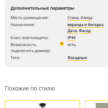
Дополнительные параметры
Место размещения:
Стена
,
Улица
Ваш регион:
Москва
Назначение:
веранда и беседка
,
+7 (800) 775-63-32
Дача
,
Фасад
- бесплатно по России
Класс влагозащиты:
IP44
+7 (495) 255-03-21
- бесплатная доставка
?
Возможность
есть
подключить диммер:
Теги:
Фасадные
Похожие по стилю