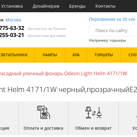
Установка
Дизайнерам
Бренды
Контакты
ы
Перезвоним за 30 сек
он:
Москва
 775-63-32
- бесплатно по России
атегории
 255-03-21
- бесплатная доставка
Например: торшеры
Назначение
Цвет
Бренд
СВЕТИЛЬНИКИ
ЛАМПЫ
БРА
ТОРШЕРЫ
СПО
тиная
Белые
инет
Бронза
е
Золото
асадный уличный фонарь Odeon Light Helm 4171/1W
идор и прихожая
Прозрачные
ня
Хром
ht Helm 4171/1W черный,прозрачныйE
с
Черные
хожая
льня
Дизайн/Форма
Тарелки
Шары
кция
Оплата и доставка
Обмен и возврат
У
Особенности