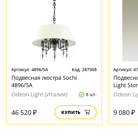
Артикул: 4896/5A
Код: 287908
Артикул: 4
Подвесная люстра Sochi
Подвесн
4896/5A
Light Sto
Odeon Light (Италия)
Odeon Li
8 шт.
46 520 ₽
9 080 ₽
КУПИТЬ