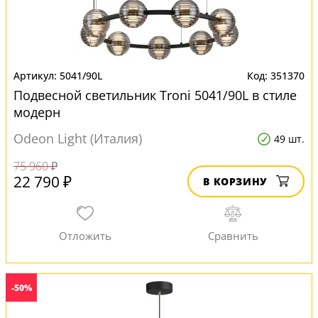
5041/90L
351370
Подвесной светильник Troni 5041/90L в стиле
модерн
Odeon Light (Италия)
49 шт.
75 960 ₽
22 790 ₽
В КОРЗИНУ
-50%