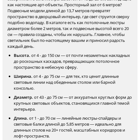
как настоящие арт-объекты. Просторный зал от 6 метров?
Подвесные модели длиной до 13,7 метров превратят
пространство в дворцовый интерьер, где свет струится сверху
подобно водопаду. В каталоге есть как потолочные люстры
диаметром более 2 метров, так и подвесные высотой всего 20
см — правила созданы, чтобы их нарушать. Главное, чтобы
светильник был по-настоящему вашим и приносил радость
каждый день.
Высота.
от 4 - до 150 см — от почти незаметных накладных
до роскошных каскадов, превращающих потолочное
пространство в небесную сферу.
Ширина.
от 4 - до 75 см — для тех, кто ценит длинные
световые линии над обеденным столом или барной
консолью.
Диаметр.
от 43 - до 75 см — от аккуратных круглых форм до
крупных световых объектов, становящихся главной темой
интерьера.
Длина.
от 1 - до 70 см — линейные люстры-спайдеры и
световые балки длиной до 5,85 метров — идеально для
длинных столов на 20+ гостей, масштабных коридоров и
лофт-пространств.