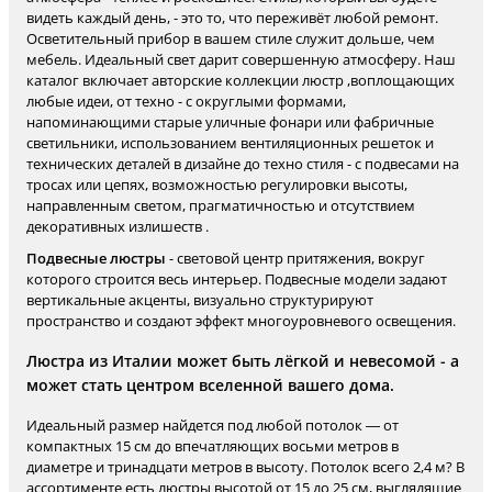
видеть каждый день, - это то, что переживёт любой ремонт.
Осветительный прибор в вашем стиле служит дольше, чем
мебель. Идеальный свет дарит совершенную атмосферу. Наш
каталог включает авторские коллекции люстр ,воплощающих
любые идеи, от техно - с округлыми формами,
напоминающими старые уличные фонари или фабричные
светильники, использованием вентиляционных решеток и
технических деталей в дизайне до техно стиля - с подвесами на
тросах или цепях, возможностью регулировки высоты,
направленным светом, прагматичностью и отсутствием
декоративных излишеств .
Подвесные люстры
- световой центр притяжения, вокруг
которого строится весь интерьер. Подвесные модели задают
вертикальные акценты, визуально структурируют
пространство и создают эффект многоуровневого освещения.
Люстра из Италии может быть лёгкой и невесомой - а
может стать центром вселенной вашего дома.
Идеальный размер найдется под любой потолок — от
компактных 15 см до впечатляющих восьми метров в
диаметре и тринадцати метров в высоту. Потолок всего 2,4 м? В
ассортименте есть люстры высотой от 15 до 25 см, выглядящие