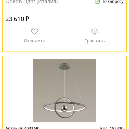
Odeon Light (Италия)
По запросу
23 610 ₽
4031/40L
153430