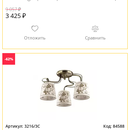
9 057 ₽
3 425 ₽
-62%
3216/3C
84588