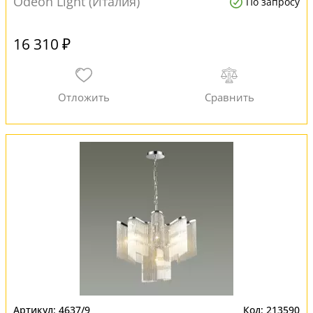
Odeon Light (Италия)
По запросу
16 310 ₽
4637/9
213590