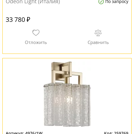
Odeon Light (Италия)
По запросу
33 780 ₽
4976/1W
259769