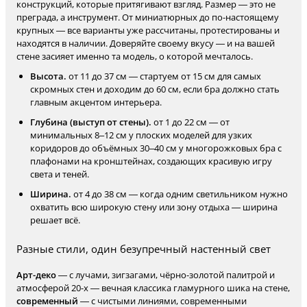
конструкций, которые притягивают взгляд. Размер — это не
преграда, а инструмент. От миниатюрных до по-настоящему
крупных — все варианты уже рассчитаны, протестированы и
находятся в наличии. Доверяйте своему вкусу — и на вашей
стене засияет именно та модель, о которой мечталось.
Высота.
от 11 до 37 см — стартуем от 15 см для самых
скромных стен и доходим до 60 см, если бра должно стать
главным акцентом интерьера.
Глубина (выступ от стены).
от 1 до 22 см — от
минимальных 8–12 см у плоских моделей для узких
коридоров до объёмных 30–40 см у многорожковых бра с
плафонами на кронштейнах, создающих красивую игру
света и теней.
Ширина.
от 4 до 38 см — когда одним светильником нужно
охватить всю широкую стену или зону отдыха — ширина
решает всё.
Разные стили, один безупречный настенный свет
Арт-деко
— с лучами, зигзагами, чёрно-золотой палитрой и
атмосферой 20-х — вечная классика гламурного шика на стене,
современный
— с чистыми линиями, современными