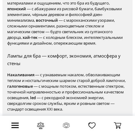
материалами и ощущением, что это бра из будущего,
японский
— с абажурами из рисовой бумаги, бамбуковыми
элементами, чёрным деревом и философией дзен-
минимализма,
восточный
— с марокканскими узорами,
сложными орнаментами, разноцветным стеклом и
магическим светом — будто светильник из султанского
дворца,
хай-тек
— с холодным блеском, интеллектуальными
функциями и дизайном, опережающим время.
Лампы для бра — комфорт, экономия, атмосфера у
стены
Накаливания
— с узнаваемым накалом, обволакивающим
теплом и ностальгическим шармом старой доброй лампочки,
галогеновые
— с мощным потоком, естественным спектром,
точечной направленностью и профессиональным качеством
освещения,
led
— с рекордной экономией энергии,
сверхдолгим сроком службы, ярким и ровным светом —
стандарт освещения XXI века.
Выбор настенного светильника требует внимания к мелочам
— но мы поможем сделать его лёгким. Эти бра будут
гармонично смотреться в вашем интерьере. На любой