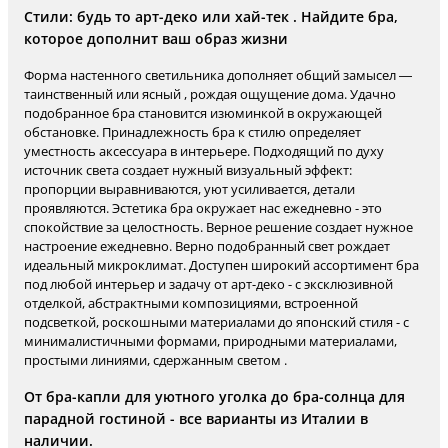
Стили: будь то арт-деко или хай-тек . Найдите бра,
которое дополнит ваш образ жизни
Форма настенного светильника дополняет общий замысел —
таинственный или ясный , рождая ощущение дома. Удачно
подобранное бра становится изюминкой в окружающей
обстановке. Принадлежность бра к стилю определяет
уместность аксессуара в интерьере. Подходящий по духу
источник света создает нужный визуальный эффект:
пропорции выравниваются, уют усиливается, детали
проявляются. Эстетика бра окружает нас ежедневно - это
спокойствие за целостность. Верное решение создает нужное
настроение ежедневно. Верно подобранный свет рождает
идеальный микроклимат. Доступен широкий ассортимент бра
под любой интерьер и задачу от арт-деко - с эксклюзивной
отделкой, абстрактными композициями, встроенной
подсветкой, роскошными материалами до японский стиля - с
минималистичными формами, природными материалами,
простыми линиями, сдержанным светом .
От бра-капли для уютного уголка до бра-солнца для
парадной гостиной - все варианты из Италии в
наличии.