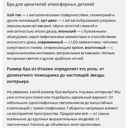
Бра для ценителей атмосферных деталей
Хай-тек
— с металлическими поверхностями, геометрией и
духом инноваций,
арт-деко
— с зигзагообразными узорами,
зеркальными вставками, чёрно-золотой гаммой и
элегантностью эпохи джаза,
японский
— с бумажными
абажурами, иероглифическими элементами и спокойствием
японского дома,
современный
— с LED-элементами, чёткими
силуэтами и стилем, опережающим время,
восточный
— с
марокканскими мотивами, витражными вставками, тёплым
янтарным светом и духом арабских ночей.
Размер бра из Италии определяет его роль: от
деликатного помощника до настоящей звезды
интерьера
Не уверены, какой размер бра выбрать под ваш интерьер? Мы
уже сотни раз помогали подобрать идеальный вариант. От
небольших одноплафонных светильников до масштабных
композиций с тремя плафонами. Габариты напрямую влияют
на восприятие пространства. Предлагаем всё — от самых
маленьких до крупных выразительных моделей, от
лаконичных плоских до объёмных многорожковых