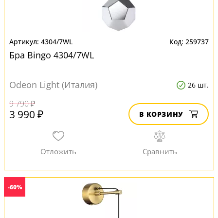
4304/7WL
259737
Бра Bingo 4304/7WL
Odeon Light (Италия)
26 шт.
9 790 ₽
3 990 ₽
В КОРЗИНУ
-60%