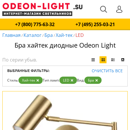
+7 (800) 775-63-32
+7 (495) 255-03-21
Главная
Каталог
Бра
Хай-тек
LED
/
/
/
/
Бра хайтек диодные Odeon Light
ОЧИСТИТЬ ВСЕ
ВЫБРАННЫЕ ФИЛЬТРЫ:
Стиль:
Хай-тек
Тип ламп:
LED
Вид:
Бра