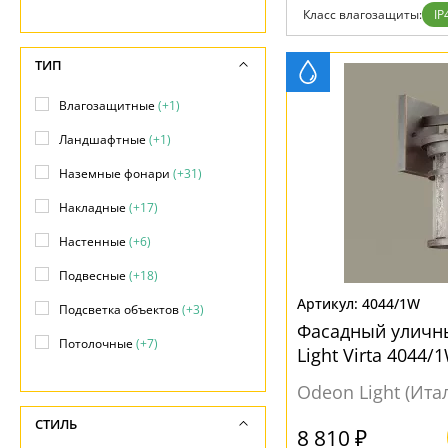
Возврат
Техно
Класс влагозащиты:
IP
Отзывы
Хай тек
Установка
Дизайнерам
ТИП
Бренды
Контакты
Влагозащитные
(+1)
Ландшафтные
(+1)
Наземные фонари
(+31)
Накладные
(+17)
Настенные
(+6)
Подвесные
(+18)
4044/1W
Подсветка объектов
(+3)
Фасадный уличн
Потолочные
(+7)
Light Virta 4044/
Фасадные
(55)
Odeon Light (Ита
Фонари
(+23)
СТИЛЬ
8 810 ₽