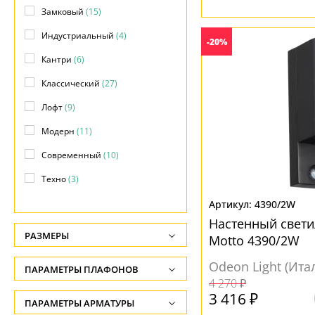
Замковый
(15)
Индустриальный
(4)
-20%
Кантри
(6)
Классический
(27)
Лофт
(9)
Модерн
(11)
Современный
(10)
Техно
(3)
Тиффани
(4)
4390/2W
Настенный свет
Хай-тек
(10)
РАЗМЕРЫ
Motto 4390/2W
Этнический
(2)
Высота, см
Odeon Light (Ита
ПАРАМЕТРЫ ПЛАФОНОВ
Японский
(5)
-
4 270 ₽
3 416 ₽
ФОРМА ПЛАФОНА
ПАРАМЕТРЫ АРМАТУРЫ
Глубина, см