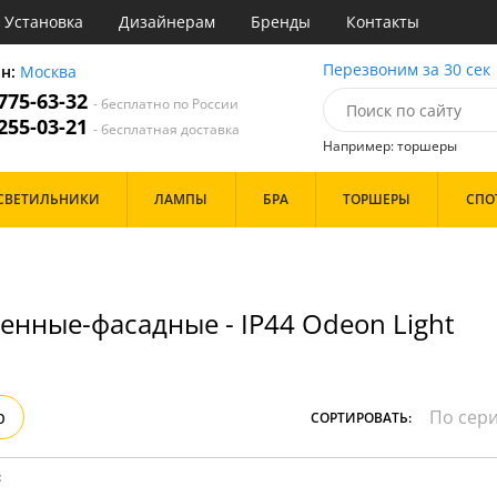
Установка
Дизайнерам
Бренды
Контакты
ы
Перезвоним за 30 сек
он:
Москва
 775-63-32
- бесплатно по России
атегории
 255-03-21
- бесплатная доставка
Например: торшеры
Назначение
Цвет
Бренд
СВЕТИЛЬНИКИ
ЛАМПЫ
БРА
ТОРШЕРЫ
СПО
тиная
Белые
инет
Бронза
е
Золото
идор и прихожая
Прозрачные
ня
Хром
енные-фасадные - IP44 Odeon Light
с
Черные
хожая
льня
Дизайн/Форма
Тарелки
р
СОРТИРОВАТЬ:
Шары
:
Особенности