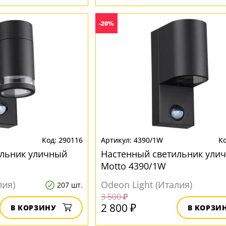
-20%
290116
4390/1W
ильник уличный
Настенный светильник ули
Motto 4390/1W
лия)
Odeon Light (Италия)
207 шт.
3 500 ₽
2 800 ₽
В КОРЗИНУ
В КОРЗИ