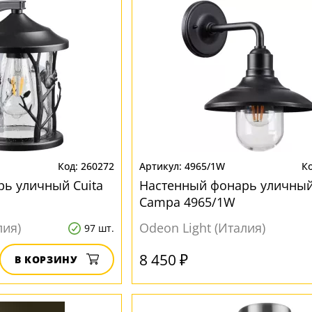
260272
4965/1W
ь уличный Cuita
Настенный фонарь уличны
Campa 4965/1W
лия)
Odeon Light (Италия)
97 шт.
8 450 ₽
В КОРЗИНУ