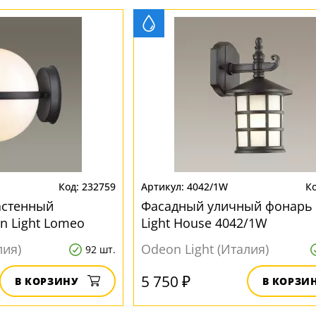
232759
4042/1W
астенный
Фасадный уличный фонарь
n Light Lomeo
Light House 4042/1W
лия)
Odeon Light (Италия)
92 шт.
5 750 ₽
В КОРЗИНУ
В КОРЗИ