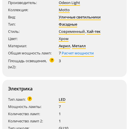
Производитель:
Odeon Light
Коллекция:
Motto
Вид:
Уличные светильники
Тип:
Фасадные
Стиль:
Современный
,
Хай-тек
Цвет:
Хром
Материал:
Акрил
,
Металл
Общая мощность ламп:
7
Расчет мощности
?
Площадь освещения,
3
(м2):
Электрика
?
Тип ламп:
LED
Мощность лампы:
7
Количество ламп:
1
Количество ламп 2:
1
Тип цоколя:
GU10