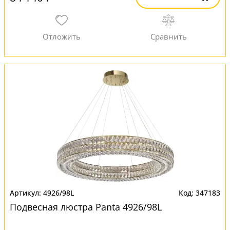
4926/98L
347183
Подвесная люстра Panta 4926/98L