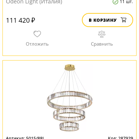
Odeon Light (Италия)
11 шт.
111 420 ₽
В КОРЗИНУ
5015/88L
287929