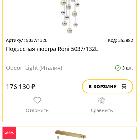
5037/132L
353882
Подвесная люстра Roni 5037/132L
Odeon Light (Италия)
3 шт.
176 130 ₽
В КОРЗИНУ
-65%