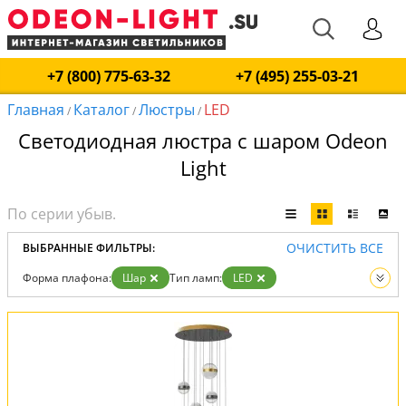
+7 (800) 775-63-32
+7 (495) 255-03-21
Главная
Каталог
Люстры
LED
/
/
/
Светодиодная люстра с шаром Odeon
Light
ОЧИСТИТЬ ВСЕ
ВЫБРАННЫЕ ФИЛЬТРЫ:
Форма плафона:
Шар
Тип ламп:
LED
Вид:
Люстры