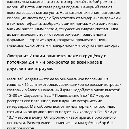
важнее, чем кажется - это то, что переживёт любой ремонт.
Хороший источник света радует годами. Вечерний свет от
люстры создает магию уюта. Наш каталог включает авторские
коллекции люстр под любую эстетику от модерн - с витражами
в технике тиффани, изображающими ирисы, маки или лилии,
мягким рассеянным светом, текучестью силуэта светильника
до минимализм стиля - с геометрически правильными
формами — строгие круги, квадраты, прямоугольники,
гладкими однотонными поверхностями, отсутствием декора .
Люстра из Италии впишется даже в хрущёвку с
потолком 2,4 м - и раскроется во всей красе в
двухсветном атриуме.
Масштаб модели — это её эмоциональное послание. От
изящных 15-сантиметровых светильников до восьмиметровых
световых облаков. Панельный дом? Подойдут модели высотой
15–30 см. Двусветный зал? Подвес длиной до 13,7 метров
раскроет его потенциал, как в лучших исторических
интерьерах. Мы собрали всё: от миниатюрных потолочных
светильников до дворцовых подвесных каскадов. От 15 см до
13,7 метров в длину. От скромной квартиры до просторного
пентхауса. Размер имеет значение — а мы даём выбор без
компромиссов.