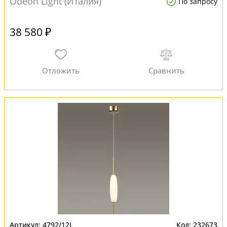
Odeon Light (Италия)
По запросу
38 580 ₽
4792/12L
232673