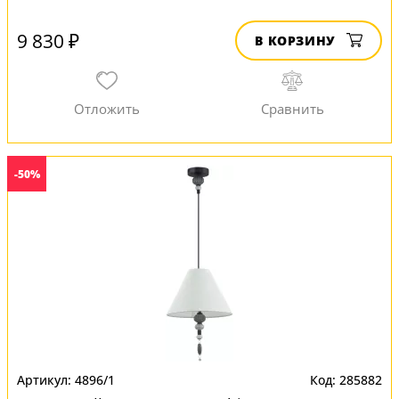
9 830 ₽
В КОРЗИНУ
-50%
4896/1
285882