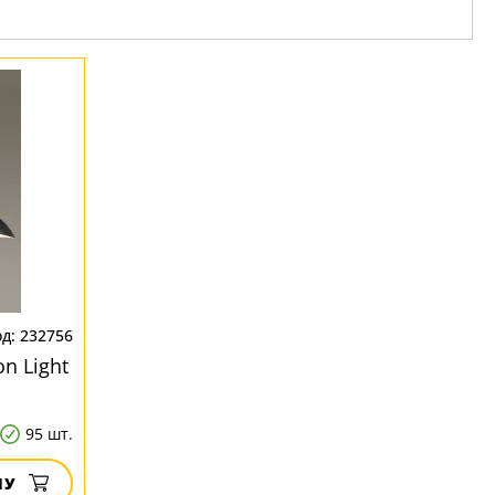
232756
n Light
95 шт.
НУ