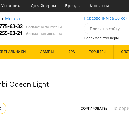
Установка
Дизайнерам
Бренды
Контакты
ы
Перезвоним за 30 сек
он:
Москва
 775-63-32
- бесплатно по России
атегории
 255-03-21
- бесплатная доставка
Например: торшеры
Назначение
Цвет
Бренд
СВЕТИЛЬНИКИ
ЛАМПЫ
БРА
ТОРШЕРЫ
СПО
тиная
Белые
инет
Бронза
е
Золото
идор и прихожая
Прозрачные
ня
Хром
bi Odeon Light
с
Черные
хожая
льня
Дизайн/Форма
Тарелки
р
СОРТИРОВАТЬ:
Шары
:
Особенности