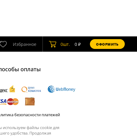
Избранное
0
шт.
0
₽
ОФОРМИТЬ
пособы оплаты
литика безопасности платежей
 используем файлы cookie для
шего удобства. Продолжая