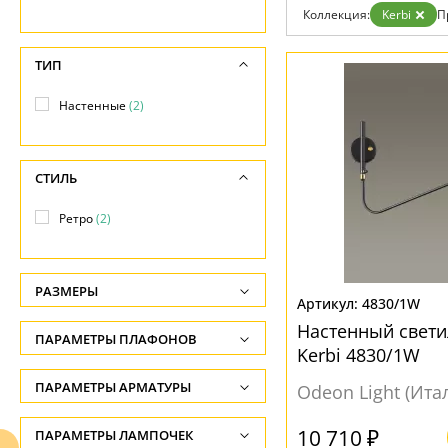
Возврат
Техно
Коллекция:
Kerbi
П
Отзывы
Хай тек
Установка
Дизайнерам
ТИП
Бренды
Контакты
Настенные
(2)
СТИЛЬ
Ретро
(2)
РАЗМЕРЫ
4830/1W
Высота, см
Настенный свети
ПАРАМЕТРЫ ПЛАФОНОВ
-
Kerbi 4830/1W
ФОРМА ПЛАФОНА
ПАРАМЕТРЫ АРМАТУРЫ
Глубина, см
Odeon Light (Ита
-
Полусфера
(2)
ЦВЕТ АРМАТУРЫ
10 710 ₽
ПАРАМЕТРЫ ЛАМПОЧЕК