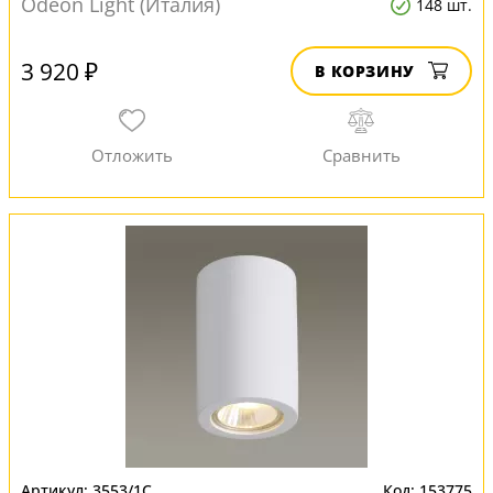
Odeon Light (Италия)
148 шт.
3 920 ₽
В КОРЗИНУ
3553/1C
153775