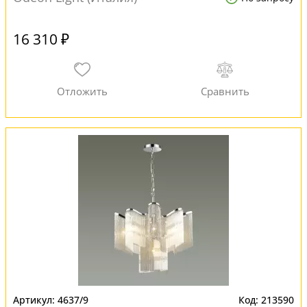
16 310 ₽
4637/9
213590