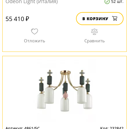
Odeon Light (Италия)
52 шт.
55 410 ₽
В КОРЗИНУ
4861/5C
232842