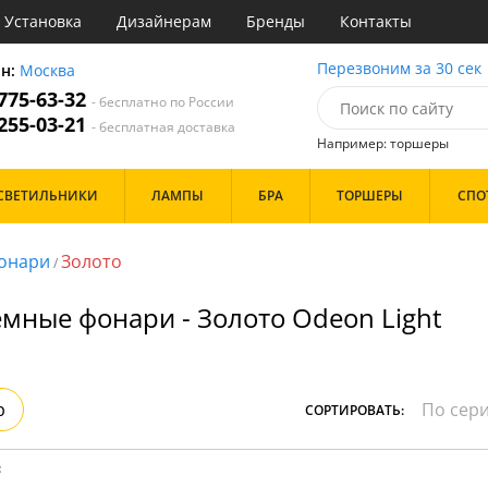
Установка
Дизайнерам
Бренды
Контакты
ы
Перезвоним за 30 сек
он:
Москва
 775-63-32
- бесплатно по России
атегории
 255-03-21
- бесплатная доставка
Например: торшеры
Назначение
Цвет
Бренд
СВЕТИЛЬНИКИ
ЛАМПЫ
БРА
ТОРШЕРЫ
СПО
тиная
Белые
инет
Бронза
е
Золото
онари
Золото
/
идор и прихожая
Прозрачные
ня
Хром
мные фонари - Золото Odeon Light
с
Черные
хожая
льня
Дизайн/Форма
Тарелки
р
СОРТИРОВАТЬ:
Шары
:
Особенности