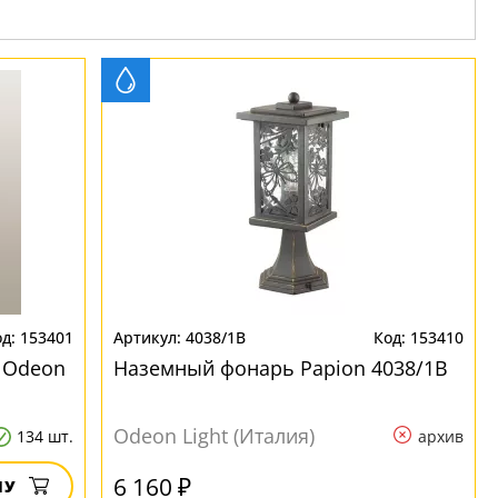
153401
4038/1B
153410
 Odeon
Наземный фонарь Papion 4038/1B
Odeon Light (Италия)
134 шт.
архив
6 160 ₽
НУ