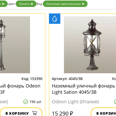
и
Цвет:
Золото
Вид:
Уличные светильники
153390
4045/3B
ый фонарь Odeon
Наземный уличный фонарь
/3F
Light Sation 4045/3B
лия)
Odeon Light (Италия)
196 шт.
15 290 ₽
В КОРЗИНУ
В КОРЗИ