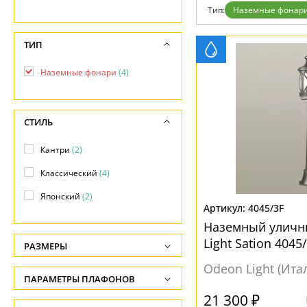
Возврат
Техно
Тип:
Наземные фонар
Отзывы
Хай тек
Установка
Дизайнерам
ТИП
Бренды
Контакты
Наземные фонари
(4)
СТИЛЬ
Кантри
(2)
Классический
(4)
Японский
(2)
4045/3F
Наземный уличн
Light Sation 4045
РАЗМЕРЫ
Odeon Light (Ита
Высота, см
ПАРАМЕТРЫ ПЛАФОНОВ
-
21 300 ₽