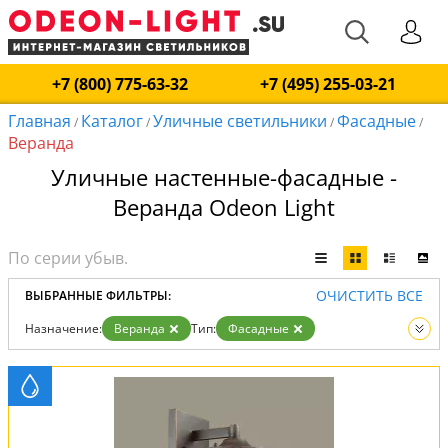
+7 (800) 775-63-32
+7 (495) 255-03-21
Главная
Каталог
Уличные светильники
Фасадные
/
/
/
/
Веранда
Уличные настенные-фасадные -
Веранда Odeon Light
ОЧИСТИТЬ ВСЕ
ВЫБРАННЫЕ ФИЛЬТРЫ:
Назначение:
Веранда
Тип:
Фасадные
Вид:
Уличные светильники