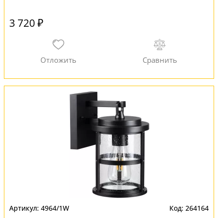
3 720 ₽
4964/1W
264164