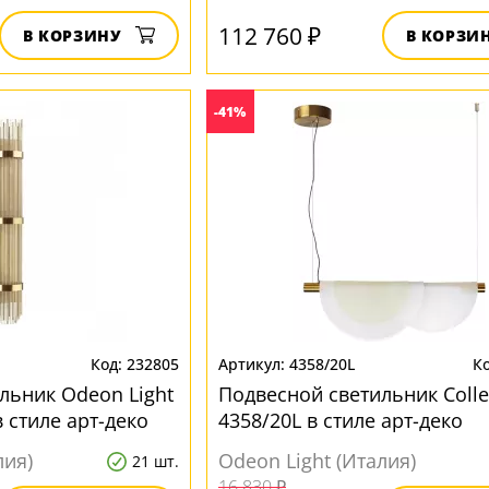
112 760 ₽
В КОРЗИНУ
В КОРЗИ
-41%
232805
4358/20L
льник Odeon Light
Подвесной светильник Colle
 стиле арт-деко
4358/20L в стиле арт-деко
лия)
Odeon Light (Италия)
21 шт.
16 830 ₽