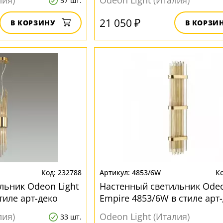
лия)
Odeon Light (Италия)
57 шт.
21 050 ₽
В КОРЗИНУ
В КОРЗИ
232788
4853/6W
льник Odeon Light
Настенный светильник Odeo
стиле арт-деко
Empire 4853/6W в стиле арт
лия)
Odeon Light (Италия)
33 шт.