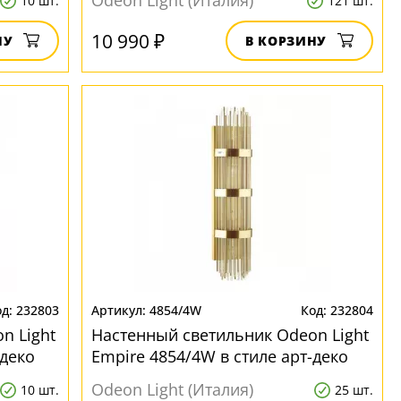
Odeon Light (Италия)
10 шт.
121 шт.
10 990 ₽
НУ
В КОРЗИНУ
232803
4854/4W
232804
n Light
Настенный светильник Odeon Light
-деко
Empire 4854/4W в стиле арт-деко
Odeon Light (Италия)
10 шт.
25 шт.