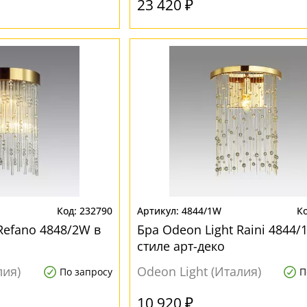
23 420 ₽
232790
4844/1W
Refano 4848/2W в
Бра Odeon Light Raini 4844/
стиле арт-деко
лия)
Odeon Light (Италия)
По запросу
П
10 920 ₽