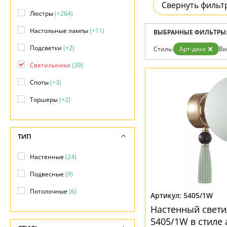
Возврат
Свернуть фильт
Техно
Отзывы
Люстры
(+264)
Хай тек
Установка
Настольные лампы
(+11)
Дизайнерам
ВЫБРАННЫЕ ФИЛЬТРЫ
Бренды
Подсветки
(+2)
Стиль:
Арт-деко
Ви
Контакты
Светильники
(39)
Споты
(+3)
Торшеры
(+2)
ТИП
Настенные
(24)
Подвесные
(9)
Потолочные
(6)
5405/1W
Настенный свети
5405/1W в стиле 