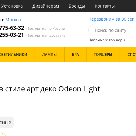
Установка
Дизайнерам
Бренды
Контакты
ы
Перезвоним за 30 сек
он:
Москва
 775-63-32
- бесплатно по России
атегории
 255-03-21
- бесплатная доставка
Например: торшеры
Назначение
Цвет
Бренд
СВЕТИЛЬНИКИ
ЛАМПЫ
БРА
ТОРШЕРЫ
СПО
тиная
Белые
инет
Бронза
е
Золото
идор и прихожая
Прозрачные
ня
Хром
 стиле арт деко Odeon Light
с
Черные
хожая
льня
Дизайн/Форма
Тарелки
Шары
сные
Особенности