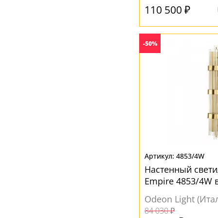
110 500 ₽
-50%
4853/4W
Настенный свети
Empire 4853/4W в
Odeon Light (Ита
84 030 ₽