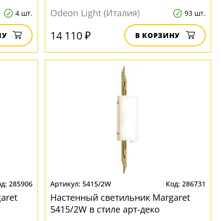
Odeon Light (Италия)
4 шт.
93 шт.
14 110 ₽
НУ
В КОРЗИНУ
285906
5415/2W
286731
aret
Настенный светильник Margaret
5415/2W в стиле арт-деко