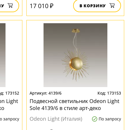
17 010 ₽
НУ
В КОРЗИНУ
173152
4139/6
173153
n Light
Подвесной светильник Odeon Light
ко
Sole 4139/6 в стиле арт-деко
Odeon Light (Италия)
о запросу
По запросу