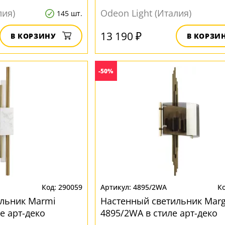
лия)
Odeon Light (Италия)
145 шт.
13 190 ₽
В КОРЗИНУ
В КОРЗИ
-50%
290059
4895/2WA
ильник Marmi
Настенный светильник Marg
е арт-деко
4895/2WA в стиле арт-деко