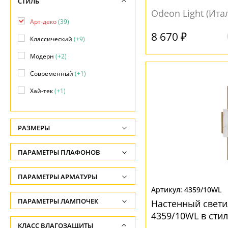
СТИЛЬ
Odeon Light (Ита
Арт-деко
(39)
8 670 ₽
Классический
(+9)
Модерн
(+2)
Современный
(+1)
Хай-тек
(+1)
РАЗМЕРЫ
Высота, см
ПАРАМЕТРЫ ПЛАФОНОВ
-
ФОРМА ПЛАФОНА
ПАРАМЕТРЫ АРМАТУРЫ
Глубина, см
4359/10WL
-
Абажур
(1)
ЦВЕТ АРМАТУРЫ
ПАРАМЕТРЫ ЛАМПОЧЕК
Настенный свет
Ширина, см
Декоративный
(17)
4359/10WL в стил
Количество ламп
Белый
(1)
КЛАСС ВЛАГОЗАЩИТЫ
-