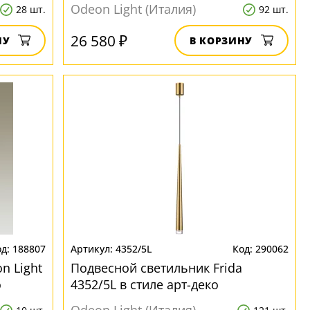
Odeon Light (Италия)
28 шт.
92 шт.
26 580 ₽
НУ
В КОРЗИНУ
188807
4352/5L
290062
n Light
Подвесной светильник Frida
о
4352/5L в стиле арт-деко