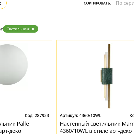
р
СОРТИРОВАТЬ:
:
д:
Светильники
287933
4360/10WL
льник Palle
Настенный светильник Mar
арт-деко
4360/10WL в стиле арт-деко