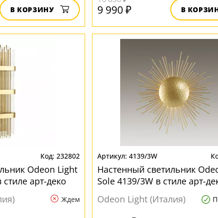
9 990 ₽
В КОРЗИНУ
В КОРЗИ
232802
4139/3W
льник Odeon Light
Настенный светильник Odeo
 стиле арт-деко
Sole 4139/3W в стиле арт-де
лия)
Odeon Light (Италия)
Ждем
П