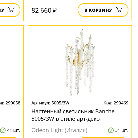
82 660 ₽
НУ
В КОРЗИНУ
290058
5005/3W
290469
Настенный светильник Banche
5005/3W в стиле арт-деко
Odeon Light (Италия)
41 шт.
31 шт.