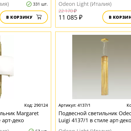
лия)
Odeon Light (Италия)
331 шт.
22 170 ₽
11 085 ₽
В КОРЗИНУ
В КОРЗИ
290124
4137/1
льник Margaret
Подвесной светильник Odeo
 арт-деко
Luigi 4137/1 в стиле арт-дек