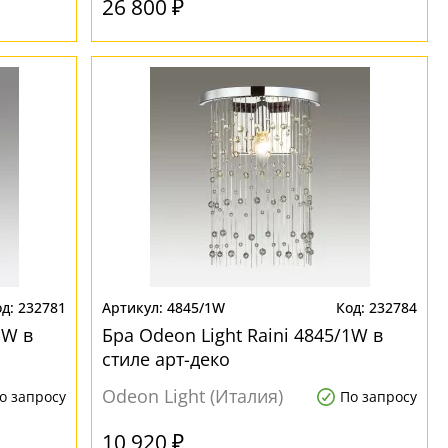
26 800 ₽
232781
4845/1W
232784
1W в
Бра Odeon Light Raini 4845/1W в
стиле арт-деко
Odeon Light (Италия)
о запросу
По запросу
10 920 ₽