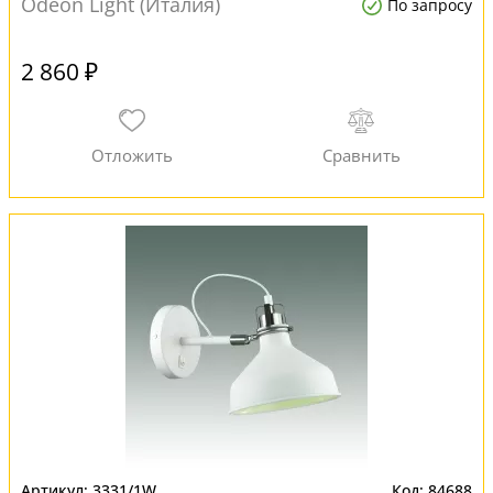
Odeon Light (Италия)
По запросу
2 860 ₽
3331/1W
84688