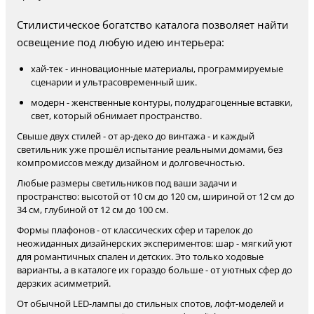
Стилистическое богатство каталога позволяет найти
освещение под любую идею интерьера:
хай-тек - инновационные материалы, программируемые
сценарии и ультрасовременный шик.
модерн - женственные контуры, полудрагоценные вставки,
свет, который обнимает пространство.
Свыше двух стилей - от ар-деко до винтажа - и каждый
светильник уже прошёл испытание реальными домами, без
компромиссов между дизайном и долговечностью.
Любые размеры светильников под ваши задачи и
пространство: высотой от 10 см до 120 см, шириной от 12 см до
34 см, глубиной от 12 см до 100 см.
Формы плафонов - от классических сфер и тарелок до
неожиданных дизайнерских экспериментов: шар - мягкий уют
для романтичных спален и детских. Это только ходовые
варианты, а в каталоге их гораздо больше - от уютных сфер до
дерзких асимметрий.
От обычной LED-лампы до стильных спотов, лофт-моделей и