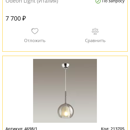
Odeon Light (Италия)
По запросу
7 700 ₽
4698/1
213705