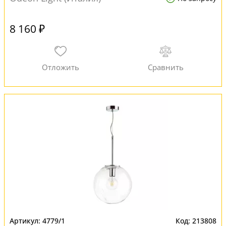
8 160 ₽
4779/1
213808