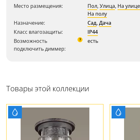
Место размещения:
Пол
,
Улица
,
На улице
На полу
Назначение:
Сад
,
Дача
Класс влагозащиты:
IP44
?
Возможность
есть
подключить диммер:
Ваш регион:
Москва
+7 (800) 775-63-32
- бесплатно по России
Товары этой коллекции
+7 (495) 255-03-21
- бесплатная доставка