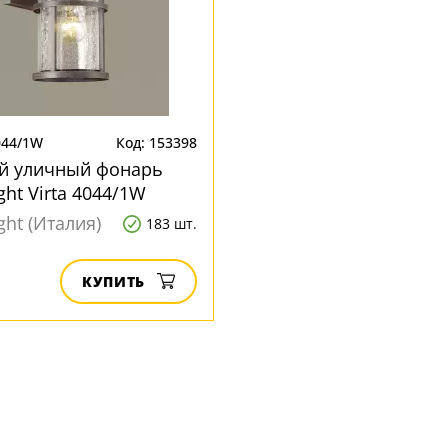
044/1W
Код: 153398
й уличный фонарь
ght Virta 4044/1W
ght (Италия)
183 шт.
КУПИТЬ