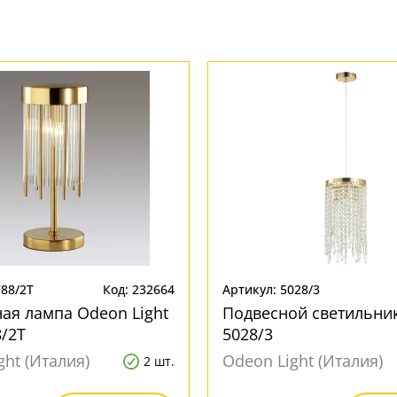
788/2T
Код: 232664
Артикул: 5028/3
ая лампа Odeon Light
Подвесной светильни
8/2T
5028/3
ght (Италия)
Odeon Light (Италия)
2 шт.