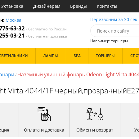
Установка
Дизайнерам
Бренды
Контакты
ы
Перезвоним за 30 сек
он:
Москва
 775-63-32
- бесплатно по России
атегории
 255-03-21
- бесплатная доставка
Например: торшеры
Назначение
Цвет
Бренд
СВЕТИЛЬНИКИ
ЛАМПЫ
БРА
ТОРШЕРЫ
СПО
тиная
Белые
инет
Бронза
е
Золото
онари
Наземный уличный фонарь Odeon Light Virta 4044
/
идор и прихожая
Прозрачные
ня
Хром
ht Virta 4044/1F черный,прозрачныйE
с
Черные
хожая
льня
Дизайн/Форма
Тарелки
Шары
кция
Оплата и доставка
Обмен и возврат
У
Особенности