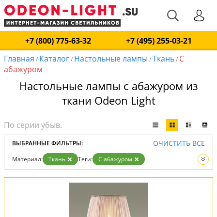
+7 (800) 775-63-32
+7 (495) 255-03-21
Главная
Каталог
Настольные лампы
Ткань
С
/
/
/
/
абажуром
Настольные лампы с абажуром из
ткани Odeon Light
ОЧИСТИТЬ ВСЕ
ВЫБРАННЫЕ ФИЛЬТРЫ:
Материал:
Ткань
Теги:
С абажуром
Вид:
Настольные лампы