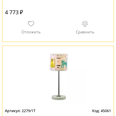
4 773 ₽
2279/1T
45061