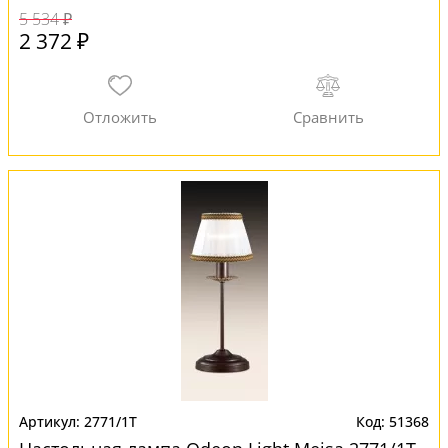
5 534 ₽
2 372 ₽
2771/1T
51368