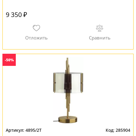
9 350 ₽
-50%
4895/2T
285904