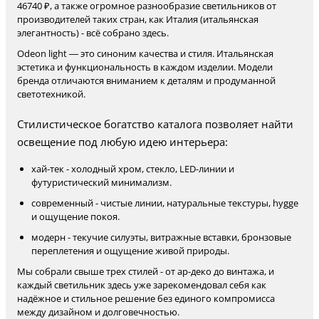
46740 ₽, а также огромное разнообразие светильников от
производителей таких стран, как Италия (итальянская
элегантность) - всё собрано здесь.
Odeon light — это синоним качества и стиля. Итальянская
эстетика и функциональность в каждом изделии. Модели
бренда отличаются вниманием к деталям и продуманной
светотехникой.
Стилистическое богатство каталога позволяет найти
освещение под любую идею интерьера:
хай-тек - холодный хром, стекло, LED-линии и
футуристический минимализм.
современный - чистые линии, натуральные текстуры, hygge
и ощущение покоя.
модерн - текучие силуэты, витражные вставки, бронзовые
переплетения и ощущение живой природы.
Мы собрали свыше трех стилей - от ар-деко до винтажа, и
каждый светильник здесь уже зарекомендовал себя как
надёжное и стильное решение без единого компромисса
между дизайном и долговечностью.