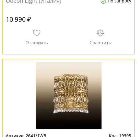
Odeon Light (Италия)
По запросу
10 990 ₽
2641/1WB
19395